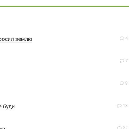
бросил землю
4
7
9
е буди
13
ли
21