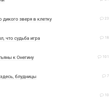
 дикого зверя в клетку
23
л, что судьба игра
18
ьяны к Онегину
101
здесь, блудницы
7
10