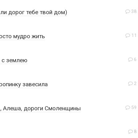
ли дорог тебе твой дом)
38
осто мудро жить
11
 с землею
6
ропинку завесила
2
, Алеша, дороги Смоленщины
59
8