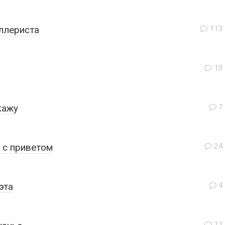
ллериста
113
10
кажу
7
 с приветом
24
эта
4
11