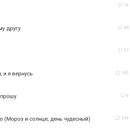
16
у другу
44
37
 и я вернусь
142
 прошу
6
 (Мороз и солнце; день чудесный)
109