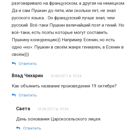
разговаривало на французском, а другая на немецком.
Да и сам Пушкин до пяти, или скольки лет, не знал
русского языка… Он французский лучше знал, чем
русский. Всё-таки Пушкин величайший поэт и гений. Но
всё-таки, есть поэты которые могут составить
Пушкину конкуренцию)) Например Есенин, но есть
одно «но». Пушкин в своём жанре гениален, а Есенин в
своём)))
Ответить
Влад Чихарин
16.06.2017 в 10:34
Как объянить название произведения 19 октября?
Ответить
Света
16.06.2017 в 10:34
День основания Царскосельского лицея.
Ответить