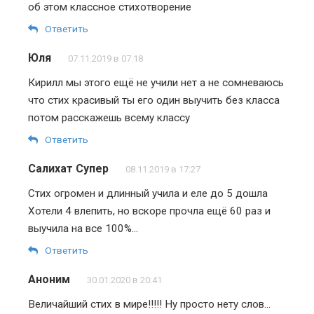
об этом классное стихотворение
Ответить
Юля
07.11.2019 в 07:18
Кирилл мы этого ещё не учили нет а не сомневаюсь
что стих красивый ты его один выучить без класса
потом расскажешь всему классу
Ответить
Салихат Супер
08.11.2019 в 17:27
Стих огромен и длинный учила и еле до 5 дошла
Хотели 4 влепить, но вскоре прочла ещё 60 раз и
выучила на все 100%…
Ответить
Аноним
30.01.2020 в 20:41
Величайший стих в мире!!!!! Ну просто нету слов…