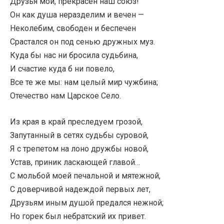
Друзья мои, прекрасен наш союз!
Он как душа неразделим и вечен —
Неколебим, свободен и беспечен
Срастался он под сенью дружных муз.
Куда бы нас ни бросила судьбина,
И счастие куда б ни повело,
Все те же мы: нам целый мир чужбина;
Отечество нам Царское Село.
Из края в край преследуем грозой,
Запутанный в сетях судьбы суровой,
Я с трепетом на лоно дружбы новой,
Устав, приник ласкающей главой…
С мольбой моей печальной и мятежной,
С доверчивой надеждой первых лет,
Друзьям иным душой предался нежной;
Но горек был небратский их привет.