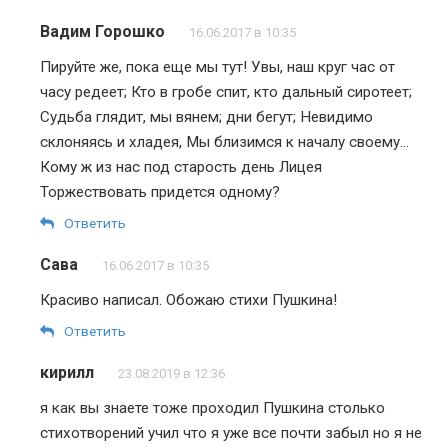
Вадим Горошко
16.06.2017 в 10:35
Пируйте же, пока еще мы тут! Увы, наш круг час от
часу редеет; Кто в гробе спит, кто дальный сиротеет;
Судьба глядит, мы вянем; дни бегут; Невидимо
склоняясь и хладея, Мы близимся к началу своему…
Кому ж из нас под старость день Лицея
Торжествовать придется одному?
Ответить
Сава
16.06.2017 в 10:35
Красиво написал. Обожаю стихи Пушкина!
Ответить
кирилл
23.08.2019 в 12:36
я как вы знаете тоже проходил Пушкина столько
стихотворений учил что я уже все почти забыл но я не