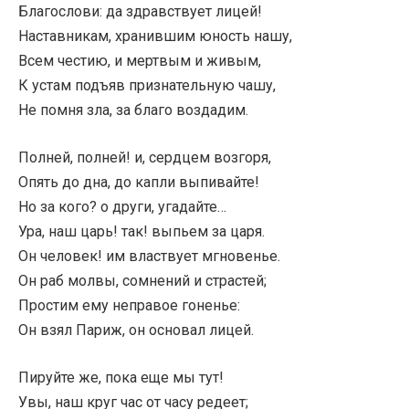
Благослови: да здравствует лицей!
Наставникам, хранившим юность нашу,
Всем честию, и мертвым и живым,
К устам подъяв признательную чашу,
Не помня зла, за благо воздадим.
Полней, полней! и, сердцем возгоря,
Опять до дна, до капли выпивайте!
Но за кого? о други, угадайте…
Ура, наш царь! так! выпьем за царя.
Он человек! им властвует мгновенье.
Он раб молвы, сомнений и страстей;
Простим ему неправое гоненье:
Он взял Париж, он основал лицей.
Пируйте же, пока еще мы тут!
Увы, наш круг час от часу редеет;