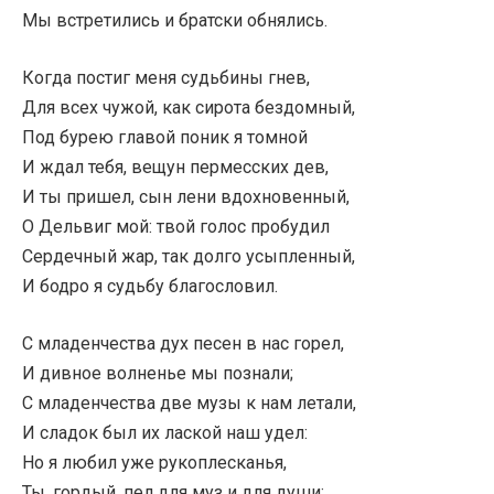
Мы встретились и братски обнялись.
Когда постиг меня судьбины гнев,
Для всех чужой, как сирота бездомный,
Под бурею главой поник я томной
И ждал тебя, вещун пермесских дев,
И ты пришел, сын лени вдохновенный,
О Дельвиг мой: твой голос пробудил
Сердечный жар, так долго усыпленный,
И бодро я судьбу благословил.
С младенчества дух песен в нас горел,
И дивное волненье мы познали;
С младенчества две музы к нам летали,
И сладок был их лаской наш удел:
Но я любил уже рукоплесканья,
Ты, гордый, пел для муз и для души;