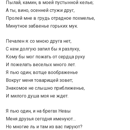
Пылай, камин, в моей пустынной келье;
А ты, вино, осенней стужи друг,
Пролей мне в грудь отрадное похмелье,
Минутное забвенье горьких мук.
Печален я: со мною друга нет,
С кем долгую запил бы я разлуку,
Кому бы мог пожать от сердца руку
И пожелать веселых много лет.
Я пью один; вотще воображенье
Вокруг меня товарищей зовет;
Знакомое не слышно приближенье,
И милого душа моя не ждет.
Я пью один, и на брегах Невы
Меня друзья сегодня именуют…
Но многие ль и там из вас пируют?