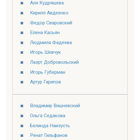
Аля Кудряшева
Кирилл Авдеенко
Федор Сваровский
Елена Касьян
Людмила Фадеева
Игорь Шевчук
Лаэрт Добровольский
Игорь Губерман
Артур Гарипов
Владимир Вишневский
Ольга Седакова
Белинда Наизусть
Ренат Гильфанов