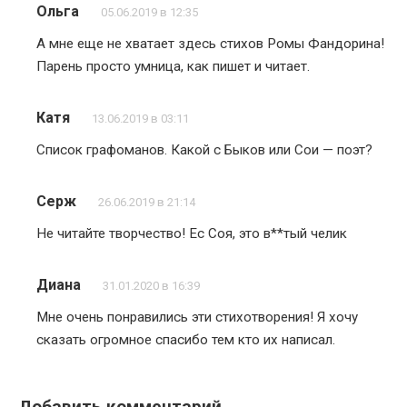
Ольга
05.06.2019 в 12:35
А мне еще не хватает здесь стихов Ромы Фандорина!
Парень просто умница, как пишет и читает.
Катя
13.06.2019 в 03:11
Список графоманов. Какой с Быков или Сои — поэт?
Серж
26.06.2019 в 21:14
Не читайте творчество! Ес Соя, это в**тый челик
Диана
31.01.2020 в 16:39
Мне очень понравились эти стихотворения! Я хочу
сказать огромное спасибо тем кто их написал.
Добавить комментарий