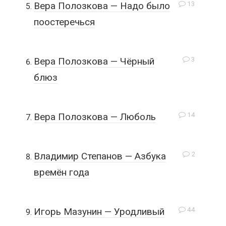
13
Вера Полозкова — Надо было
поостеречься
3
Вера Полозкова — Чёрный
блюз
14
Вера Полозкова — Люболь
2
Владимир Степанов — Азбука
времён года
44
Игорь Мазунин — Уродливый