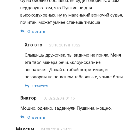
Оу на библию сослался, не суди говоришь, а сам
перданул о том, что Пушкин не для
высокодуховных, ну ну маленький вонючий судья,
почитай, может умнее станешь тимоша
Ответить
Хто это
28.10.2019 в 18:22
Слышишь дружочек, ты видимо не понял. Меня
эта твоя манера речи, «клоунская» не
впечатляет. Давай с тобой встретимся, и
поговорим на понятном тебе языке, языке боли.
Ответить
Виктор
03.02.2020 в 01:15
Мощно, однако, задвинули Пушкина, мощно.
Ответить
Максим
04.05.2019 в 14:21