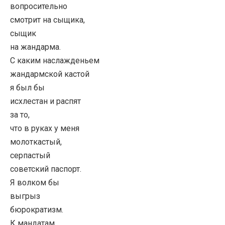
вопросительно
смотрит на сыщика,
сыщик
на жандарма.
С каким наслажденьем
жандармской кастой
я был бы
исхлестан и распят
за то,
что в руках у меня
молоткастый,
серпастый
советский паспорт.
Я волком бы
выгрыз
бюрократизм.
К мандатам