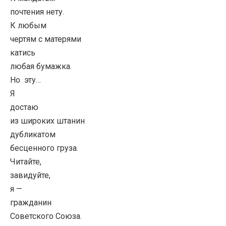
почтения нету.
К любым
чертям с матерями
катись
любая бумажка.
Но эту…
Я
достаю
из широких штанин
дубликатом
бесценного груза.
Читайте,
завидуйте,
я —
гражданин
Советского Союза.