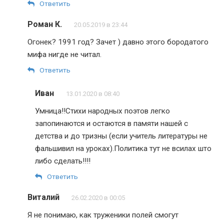
Ответить
Роман К.
20.05.2019 в 23:44
Огонек? 1991 год? Зачет ) давно этого бородатого
мифа нигде не читал.
Ответить
Иван
13.01.2020 в 08:40
Умница!!Стихи народных поэтов легко
запопинаются и остаются в памяти нашей с
детства и до тризны (если учитель литературы не
фальшивил на уроках).Политика тут не всилах што
либо сделать!!!!
Ответить
Виталий
26.02.2020 в 00:05
Я не понимаю, как труженики полей смогут