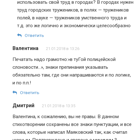
использовать свой труд в городах? В городах нужен
труд городских тружеников, в полях — тружеников
полей, в науке — тружеников умственного труда и
т.д. это же логично и экономически целесообразно
Ответить
Валентина
21.01.2018 в 13:26
Печатать надо грамотно:»в туГой полицейской
слоновости…», знаки препинания указывать
обязательно там, где они напрашиваются и по логике,
и по п.п.!
Ответить
Дмитрий
21.01.2018 в 13:35
Валентина, к сожалению, вы не правы. В данном
стихотворении сохранены все знаки пунктуации, и все
слова, которые написал Маяковский так, как считал
нужным. Подтверждено и сверено с минимум 3