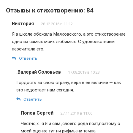
Отзывы к стихотворению: 84
Виктория
28.12.2016 в 11:12
Я в школе обожала Маяковского, а это стихотворение
одно из самых моих любимых. С удовольствием
перечитала его.
Ответить
.Валерий Соловьев
17.08.2019 в 10:23
Гордость за свою страну, вера в ее величие — как
это недостает нам сегодня.
Ответить
Попов Сергей
27.11.2019 в 11:06
Честно,х…я.Я и сам ,своего рода поэт,поэтому о
моей оценке тут ни рифмы,ни темпа.