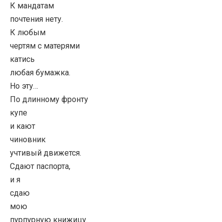
К мандатам
почтения нету.
К любым
чертям с матерями
катись
любая бумажка.
Но эту…
По длинному фронту
купе
и кают
чиновник
учтивый движется.
Сдают паспорта,
и я
сдаю
мою
пурпурную книжицу.