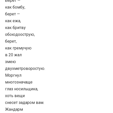
Берет —
как бомбу,
берет —
как ежа,
как бритву
обоюдоострую,
берет,
как гремучую
в 20 жал
змею
двухметроворостую.
Моргнул
многозначаще
глаз носильщика,
хоть вещи
снесет задаром вам.
Жандарм