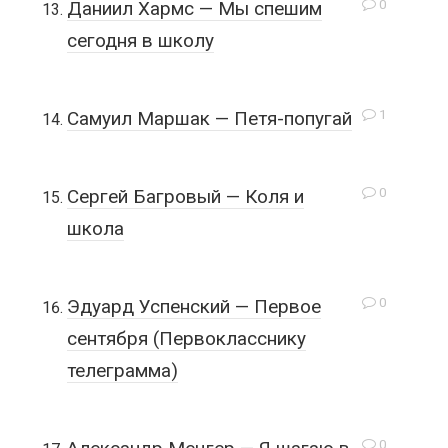
0
Даниил Хармс — Мы спешим
сегодня в школу
1
Самуил Маршак — Петя-попугай
0
Сергей Багровый — Коля и
школа
0
Эдуард Успенский — Первое
сентября (Первокласснику
телеграмма)
0