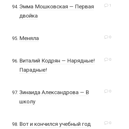
1
Эмма Мошковская — Первая
двойка
0
Меняла
0
Виталий Кодрян — Нарядные!
Парадные!
0
Зинаида Александрова — В
школу
0
Вот и кончился учебный год