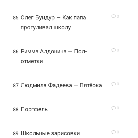
0
Олег Бундур — Как папа
прогуливал школу
0
Римма Алдонина — Пол-
отметки
0
Людмила Фадеева — Пятёрка
0
Портфель
0
Школьные зарисовки