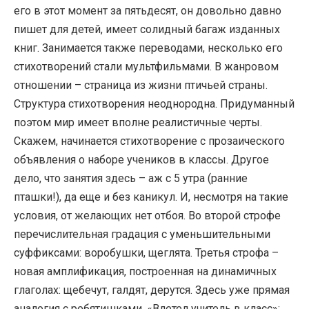
его в этот момент за пятьдесят, он довольно давно
пишет для детей, имеет солидный багаж изданных
книг. Занимается также переводами, несколько его
стихотворений стали мультфильмами. В жанровом
отношении – страница из жизни птичьей страны.
Структура стихотворения неоднородна. Придуманный
поэтом мир имеет вполне реалистичные черты.
Скажем, начинается стихотворение с прозаического
объявления о наборе учеников в классы. Другое
дело, что занятия здесь – аж с 5 утра (ранние
пташки!), да еще и без каникул. И, несмотря на такие
условия, от желающих нет отбоя. Во второй строфе
перечислительная градация с уменьшительными
суффиксами: воробушки, щеглята. Третья строфа –
новая амплификация, построенная на динамичных
глаголах: щебечут, галдят, дерутся. Здесь уже прямая
аналогия с ребятишками. «Влетел учитель в класс»: