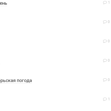
ень
1
0
0
и
0
рьская погода
0
1