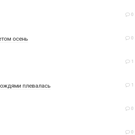
0
етом осень
0
1
дождями плевалась
1
0
0