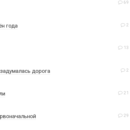
69
ён года
2
13
 задумалась дорога
2
ли
21
ервоначальной
29