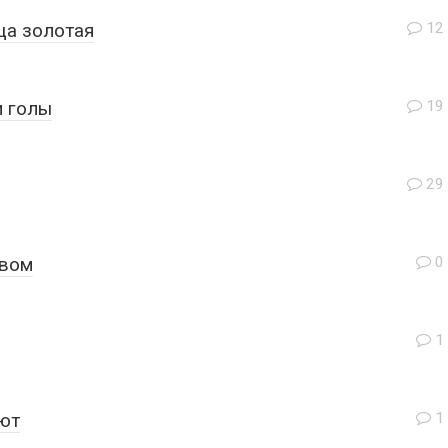
ща золотая
12
и голы
19
29
овом
0
1
ют
1