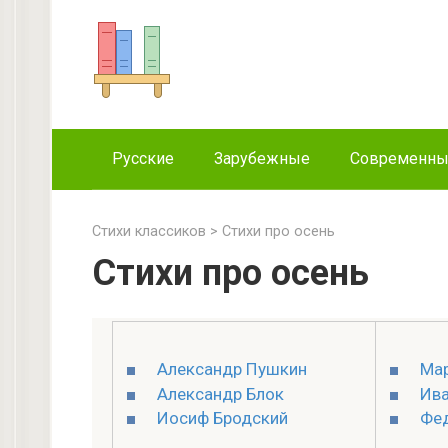
Перейти
к
контенту
Русские
Зарубежные
Современн
Стихи классиков
>
Стихи про осень
Стихи про осень
Александр Пушкин
Мар
Александр Блок
Ива
Иосиф Бродский
Фе