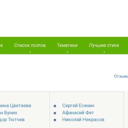
ые
Список поэтов
Тематики
Лучшие стихи
Отзыв
ина Цветаева
Сергей Есенин
н Бунин
Афанасий Фет
дор Тютчев
Николай Некрасов