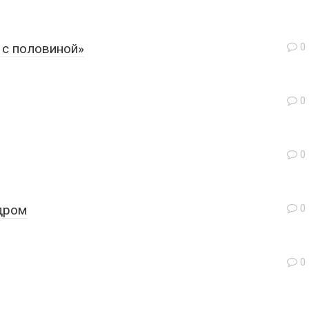
 с половиной»
0
0
0
дром
0
0