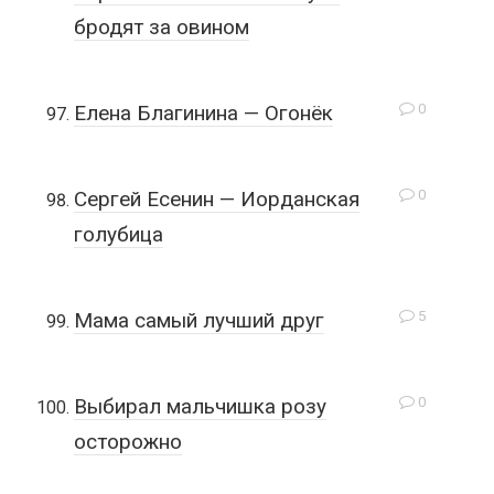
бродят за овином
0
Елена Благинина — Огонёк
0
Сергей Есенин — Иорданская
голубица
5
Мама самый лучший друг
0
Выбирал мальчишка розу
осторожно