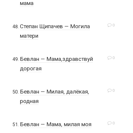
мама
0
Степан Щипачев — Могила
матери
0
Бевлан — Мама,здравствуй
дорогая
0
Бевлан — Милая, далёкая,
родная
0
Бевлан — Мама, милая моя