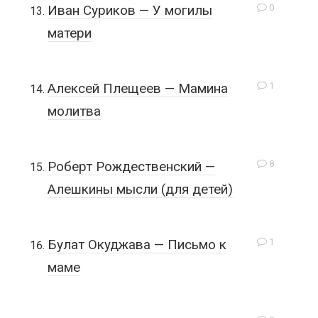
0
Иван Суриков — У могилы
матери
1
Алексей Плещеев — Мамина
молитва
8
Роберт Рождественский —
Алешкины мысли (для детей)
1
Булат Окуджава — Письмо к
маме