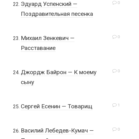
0
Эдуард Успенский —
Поздравительная песенка
0
Михаил Зенкевич —
Расставание
0
Джордж Байрон — К моему
сыну
1
Сергей Есенин — Товарищ
0
Василий Лебедев-Кумач —