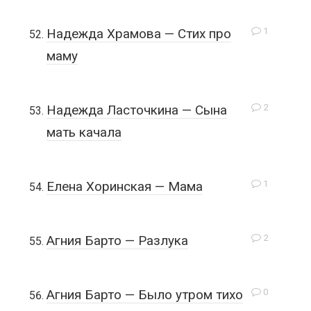
1
Надежда Храмова — Стих про
маму
2
Надежда Ласточкина — Сына
мать качала
1
Елена Хоринская — Мама
2
Агния Барто — Разлука
0
Агния Барто — Было утром тихо