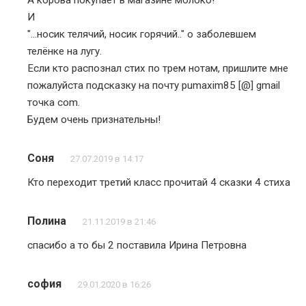
И
"…носик телячий, носик горячий.." о заболевшем
телёнке на лугу.
Если кто распознал стих по трем нотам, пришлите мне
пожалуйста подсказку на почту pumaxim85 [@] gmail
точка com.
Будем очень признательны!
Соня
27.07.2019 в 14:17
Кто переходит третий класс прочитай 4 сказки 4 стиха
Полина
21.11.2019 в 21:46
спасибо а то бы 2 поставила Ирина Петровна
софия
29.01.2020 в 16:26