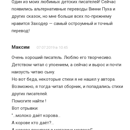
Один из моих любимых детских писателей! Сейчас
появились альтернативные переводы Винни Пуха и
других сказок, но мне больше всех по-прежнему
нравится Заходер — самый остроумный и точный
перевод!
Максим
07.07.2019 в 10:45
Очень хороший писатель. Люблю его творчесиво.
Детством читал с упоением, а сейчас и вырос и почти
наизусть читаю сыну.
Но вот беда, некоторые стихи я не нашел у автора.
Возможно, я тогда читал сборник, и попадались стихи
других писателей.
Помогите найти !
Вот отрывки:
"…молоко даёт корова…
А корове кто даёт?…
А корова покупает в магазине молоко!"