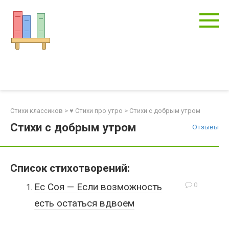
Перейти
к
контенту
Стихи классиков
>
♥ Стихи про утро
>
Стихи с добрым утром
Стихи с добрым утром
Отзывы
Список стихотворений:
0
Ес Соя — Если возможность
есть остаться вдвоем