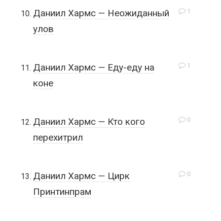
1
Даниил Хармс — Неожиданный
улов
1
Даниил Хармс — Еду-еду на
коне
0
Даниил Хармс — Кто кого
перехитрил
0
Даниил Хармс — Цирк
Принтинпрам