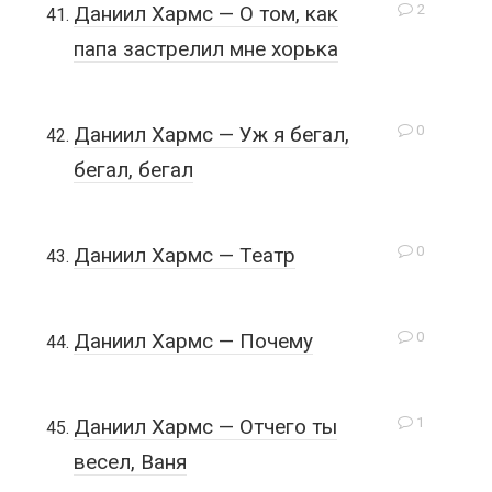
2
Даниил Хармс — О том, как
папа застрелил мне хорька
0
Даниил Хармс — Уж я бегал,
бегал, бегал
0
Даниил Хармс — Театр
0
Даниил Хармс — Почему
1
Даниил Хармс — Отчего ты
весел, Ваня