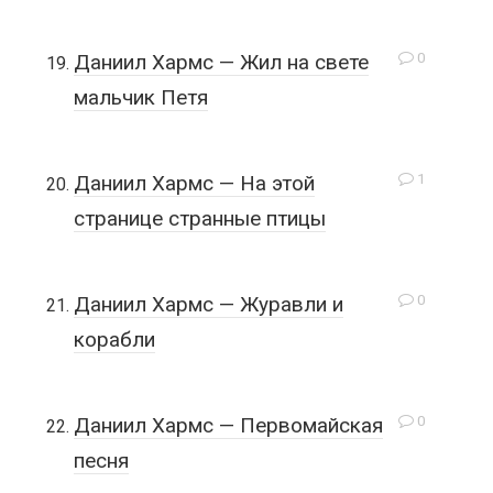
0
Даниил Хармс — Жил на свете
мальчик Петя
1
Даниил Хармс — На этой
странице странные птицы
0
Даниил Хармс — Журавли и
корабли
0
Даниил Хармс — Первомайская
песня