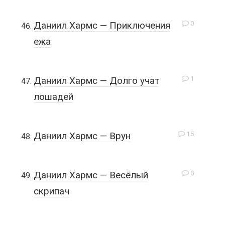
0
Даниил Хармс — Приключения
ежа
1
Даниил Хармс — Долго учат
лошадей
15
Даниил Хармс — Врун
0
Даниил Хармс — Весёлый
скрипач