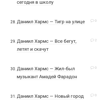
сегодня в школу
0
Даниил Хармс — Тигр на улице
2
Даниил Хармс — Все бегут,
летят и скачут
0
Даниил Хармс — Жил-был
музыкант Амадей Фарадон
0
Даниил Хармс — Новый город