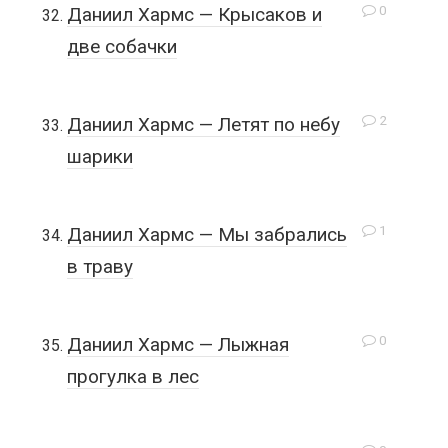
0
Даниил Хармс — Крысаков и
две собачки
2
Даниил Хармс — Летят по небу
шарики
1
Даниил Хармс — Мы забрались
в траву
0
Даниил Хармс — Лыжная
прогулка в лес