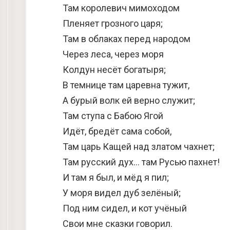
Там королевич мимоходом
Пленяет грозного царя;
Там в облаках перед народом
Через леса, через моря
Колдун несёт богатыря;
В темнице там царевна тужит,
А бурый волк ей верно служит;
Там ступа с Бабою Ягой
Идёт, бредёт сама собой,
Там царь Кащей над златом чахнет;
Там русский дух… там Русью пахнет!
И там я был, и мёд я пил;
У моря видел дуб зелёный;
Под ним сидел, и кот учёный
Свои мне сказки говорил.