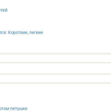
етей
ся: Короткие, легкие
отом петушке