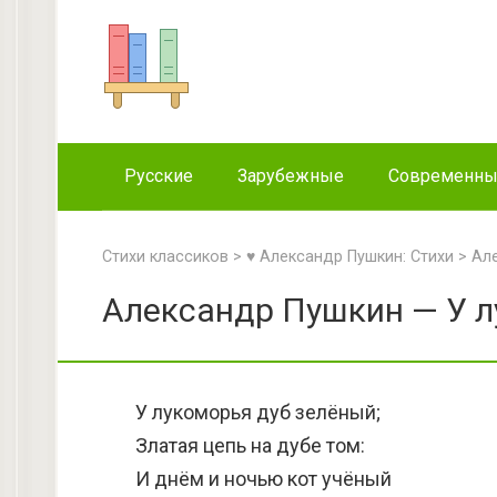
Перейти
к
контенту
Русские
Зарубежные
Современн
Стихи классиков
>
♥ Александр Пушкин: Стихи
>
Ал
Александр Пушкин — У л
У лукоморья дуб зелёный;
Златая цепь на дубе том:
И днём и ночью кот учёный