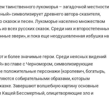
м таинственного лукоморья – загадочной местности
ный» символизирует древнего автора-сказителя,
о сказок и песен. Лукоморье населено множеством
 из всех русских сказок. Среди них и второстепенны
анные звери», и пока еще неодушевленная избушка на
т и более значимые герои. Среди неясных видений
ей» во главе с Черномором, символизирующие
ые положительные персонажи (королевич, богатырь,
вляются собирательными образами, которым
сказке. Завершают волшебную картину основные
 и Кащей Бессмертный, олицетворяющие зло и