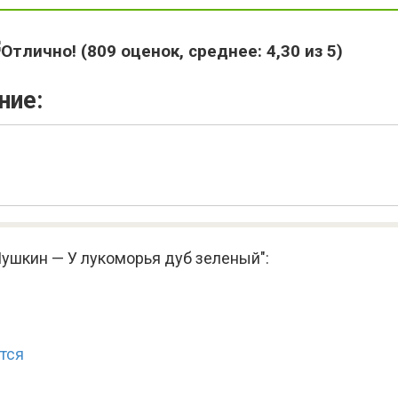
(
809
оценок, среднее:
4,30
из 5)
ние:
Пушкин — У лукоморья дуб зеленый":
атся