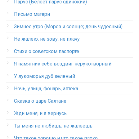
Парус (Белеет парус одинокий)
Письмо матери
Зимнее утро (Мороз и солнце; день чудесный)
Не жалею, не зову, не плачу
Стихи о советском паспорте
Я памятник себе воздвиг нерукотворный
У лукоморья дуб зеленый
Ночь, улица, фонарь, аптека
Сказка о царе Салтане
Жди меня, и я вернусь
Ты меня не любишь, не жалеешь
Что такое хорошо и что такое плохо