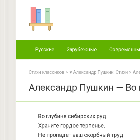
Перейти
к
контенту
Русские
Зарубежные
Современн
Стихи классиков
>
♥ Александр Пушкин: Стихи
>
Але
Александр Пушкин — Во г
Во глубине сибирских руд
Храните гордое терпенье,
Не пропадет ваш скорбный труд