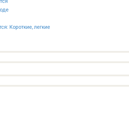
атся
боде
ся: Короткие, легкие