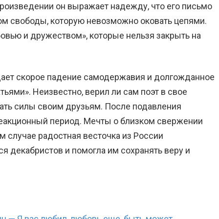
роизведении он выражает надежду, что его письмо
ом свободы, которую невозможно оковать цепями.
бовью и дружеством», которые нельзя закрыть на
ает скорое падение самодержавия и долгожданное
ьями». Неизвестно, верил ли сам поэт в свое
ать силы своим друзьям. После подавления
реакционный период. Мечты о близком свержении
м случае радостная весточка из России
я декабристов и помогла им сохранять веру и
н — Я вас любил, любовь еще, быть может