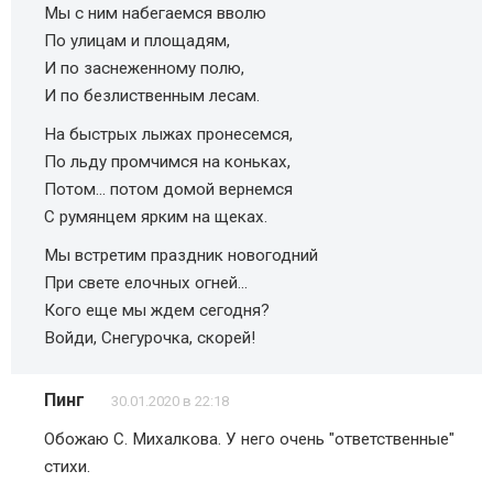
Мы с ним набегаемся вволю
По улицам и площадям,
И по заснеженному полю,
И по безлиственным лесам.
На быстрых лыжах пронесемся,
По льду промчимся на коньках,
Потом… потом домой вернемся
С румянцем ярким на щеках.
Мы встретим праздник новогодний
При свете елочных огней…
Кого еще мы ждем сегодня?
Войди, Снегурочка, скорей!
Пинг
30.01.2020 в 22:18
Обожаю С. Михалкова. У него очень "ответственные"
стихи.