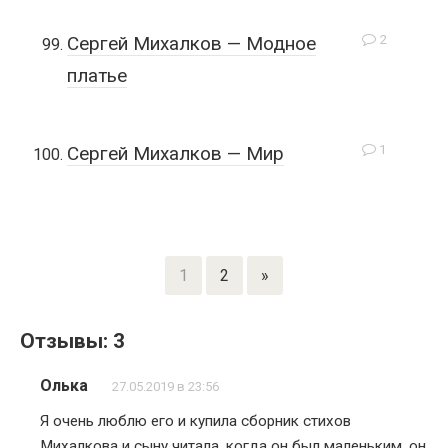
2
Сергей Михалков — Модное
платье
1
Сергей Михалков — Мир
1
2
»
Отзывы: 3
Олька
27.05.2019 в 23:56
Я очень люблю его и купила сборник стихов
Михалкова и сыну читала, когда он был маленьким, он