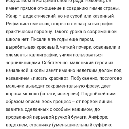
искусством и историей своего рода. Наконец, он
имеет прямое отношение к созданию гимна страны.
Жанр – дидактический, но не сухой или казенный.
Рифмовка смежная, открытых и закрытых рифм
практически поровну. Такого урока в современной
школе нет. Писали в те годы еще пером,
вырабатывая красивый, четкий почерк, осваивали и
элементы каллиграфии, учили пользоваться
чернильницами. Собственно, маленький герой из
начальной школы занят именно нелегким делом под
названием «писать красиво». Побуквенно, послогово
мальчик выводит сакраментальную фразу: дает
корова молоко (кстати, инверсия). Подробнейшим
образом описан весь процесс – от первой линии,
завитка, сделанных с особым нажимом, до
прорванной перьевой ручкой бумаги. Анафора:
вздохнем, страничку (уменьшительный суффикс