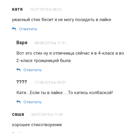
катя
16.07.2019 в 08:25
ужасный стих бесит я не могу посидеть в лайке
Ответить
Варя
08.08.2019 в 11:31
Вот это стих ну я отличница сейчас я в 4-класе а во
2-класе троишницей была
Ответить
????
17.08.2019 в 09:07
Катя….Если ты в лайке……То катись колбаской!
Ответить
саша
28.07.2019 в 11:43
хорошее стихотворение