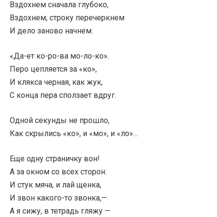
Вздохнем сначала глубоко,
Вздохнем, строку перечеркнем
И дело заново начнем.
«Да-ет ко-ро-ва мо-ло-ко».
Перо цепляется за «ко»,
И клякса черная, как жук,
С конца пера сползает вдруг.
Одной секунды не прошло,
Как скрылись «ко», и «мо», и «ло»…
Еще одну страничку вон!
А за окном со всех сторон:
И стук мяча, и лай щенка,
И звон какого-то звонка,—
А я сижу, в тетрадь гляжу —