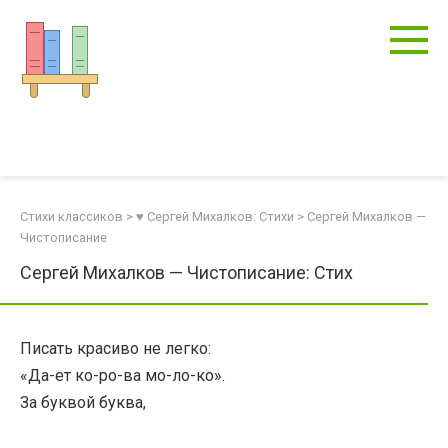
Перейти
к
контенту
Стихи классиков
>
♥ Сергей Михалков: Стихи
>
Сергей Михалков —
Чистописание
Сергей Михалков — Чистописание: Стих
Писать красиво не легко:
«Да-ет ко-ро-ва мо-ло-ко».
За буквой буква,