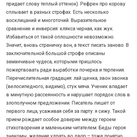
придает слову теплый оттенок). Рефрен про корову
сплывает в разных строфах. Есть несколько
восклицаний и многоточий. Выразительное
сравнение и инверсия: клякса черная, как жук.
Избавиться от такой оплошности невозможно.
Значит, вновь страничку вон, а текст писать заново. В
заключительной большой строфе описаны
заманчивые чудеса, которыми пришлось
пожертвовать ради выработки почерка и терпения.
Перечислительная градация: лай щенка, звон звонка
(велосипедного, видимо), стук мяча. Ученик впадает
в минутную рассеянность и нарушает порядок слов в
злополучном предложении. Писатель пишет от
первого лица, усаживая себя за парту: я сижу. Такой
прием рождает особое доверие между героем
стихотворения и маленьким читателем. Беды героя
знакомы, желание удрать во двор – тоже понятно.