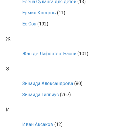
Елена Суланга для детей
(13)
Ермил Костров
(11)
Ес Соя
(192)
Ж
Жан де Лафонтен: Басни
(101)
З
Зинаида Александрова
(80)
Зинаида Гиппиус
(267)
И
Иван Аксаков
(12)