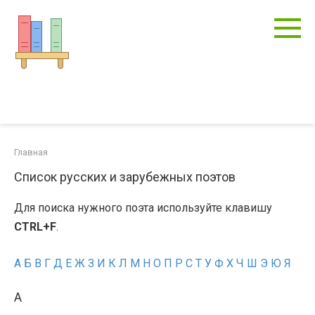
Перейти
к
контенту
Главная
Cписок русских и зарубежных поэтов
Для поиска нужного поэта используйте клавишу
CTRL+F
.
А
Б
В
Г
Д
Е
Ж
З
И
К
Л
М
Н
О
П
Р
С
Т
У
Ф
Х
Ч
Ш
Э
Ю
Я
А