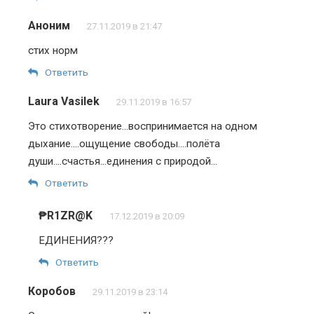
Аноним
27.11.2019 в 21:47
стих норм
Ответить
Laura Vasilek
29.11.2019 в 16:57
Это стихотворение…воспринимается на одном
дыхание….ощущение свободы….полёта
души….счастья…единения с природой…
Ответить
₱R1ZR@K
17.12.2019 в 20:09
ЕДИНЕНИЯ???
Ответить
Коробов
29.11.2019 в 23:14