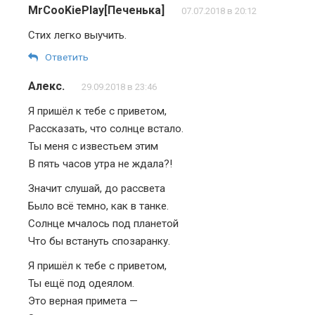
MrCooKiePlay[Печенька]
07.07.2018 в 20:12
Стих легко выучить.
Ответить
Алекс.
29.09.2018 в 23:46
Я пришёл к тебе с приветом,
Рассказать, что солнце встало.
Ты меня с известьем этим
В пять часов утра не ждала?!
Значит слушай, до рассвета
Было всё темно, как в танке.
Солнце мчалось под планетой
Что бы встануть спозаранку.
Я пришёл к тебе с приветом,
Ты ещё под одеялом.
Это верная примета —