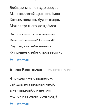
Вобщем мне не надо ссоры,
Мы с коллегой щас напьёмся.
Кстати, полдень будет скоро,
Может третьего дождёмся.
Эй, приятель, что в печали?
Кем работаешь? Поэтом!?
Слушай, как тебе начало:
«Я пришёл к тебе с приветом»…
Ответить
Алекс Весельчак
26.10.2018 в 19:06
Я пришёл уже с приветом,
сей диагноз признан мной,
а не чьим-либо наветом,
мол он на голову больной.))
Ответить