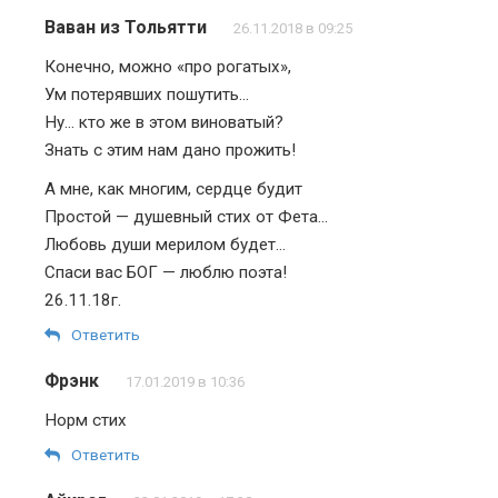
Ваван из Тольятти
26.11.2018 в 09:25
Конечно, можно «про рогатых»,
Ум потерявших пошутить…
Ну… кто же в этом виноватый?
Знать с этим нам дано прожить!
А мне, как многим, сердце будит
Простой — душевный стих от Фета…
Любовь души мерилом будет…
Спаси вас БОГ — люблю поэта!
26.11.18г.
Ответить
Фрэнк
17.01.2019 в 10:36
Норм стих
Ответить