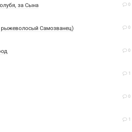
олубя, за Сына
0
а рыжеволосый Самозванец)
0
род
0
1
0
1