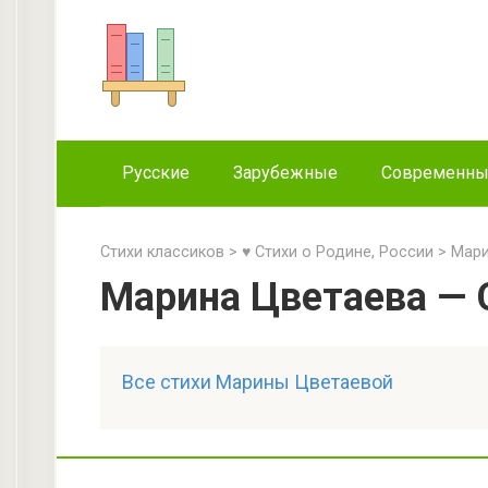
Перейти
к
контенту
Русские
Зарубежные
Современн
Стихи классиков
>
♥ Стихи о Родине, России
>
Мари
Марина Цветаева — С
Все стихи Марины Цветаевой