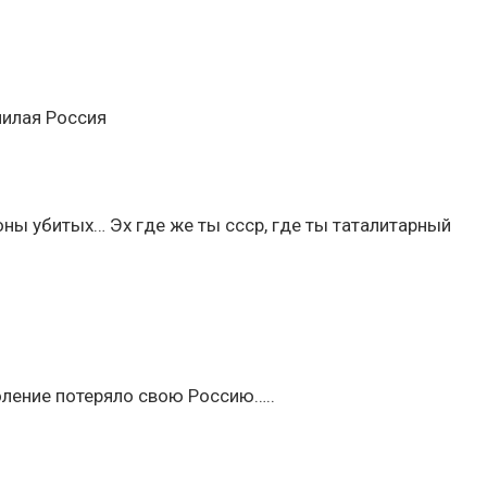
нилая Россия
оны убитых… Эх где же ты ссср, где ты таталитарный
коление потеряло свою Россию…..