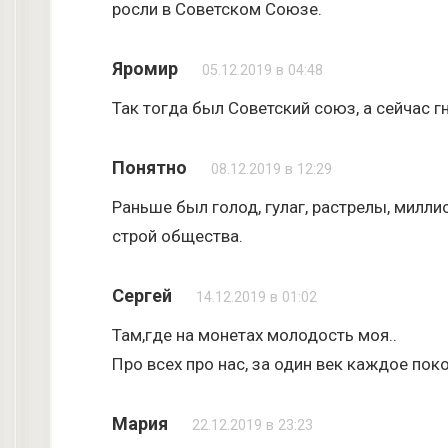
росли в Советском Союзе.
Яромир
05.12.2019 в 04:48
Так тогда был Советский союз, а сейчас г
Понятно
08.12.2019 в 12:29
Раньше был голод, гулаг, растрелы, милли
строй общества.
Сергей
14.12.2019 в 01:02
Там,где на монетах молодость моя..
Про всех про нас, за один век каждое по
Мария
22.12.2019 в 23:23