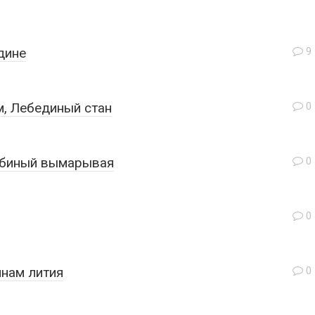
дине
9
, Лебединый стан
0
убиный вымарывая
0
0
инам лития
0