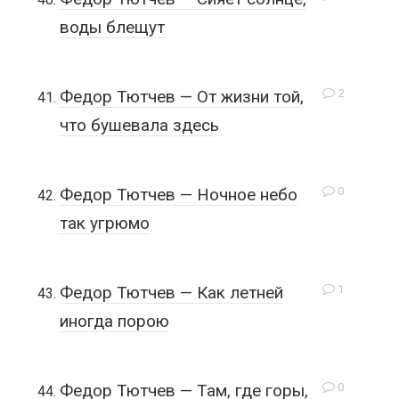
воды блещут
2
Федор Тютчев — От жизни той,
что бушевала здесь
0
Федор Тютчев — Ночное небо
так угрюмо
1
Федор Тютчев — Как летней
иногда порою
0
Федор Тютчев — Там, где горы,