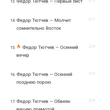
2
Федор Тютчев — Первый лист
1
Федор Тютчев — Молчит
сомнительно Восток
9
Федор Тютчев — Осенний
вечер
2
Федор Тютчев — Осенней
позднею порою
0
Федор Тютчев — Обвеян
вещею дремотой