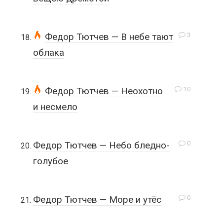
3
Федор Тютчев — В небе тают
облака
10
Федор Тютчев — Неохотно
и несмело
0
Федор Тютчев — Небо бледно-
голубое
0
Федор Тютчев — Море и утёс