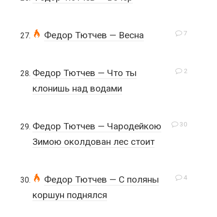
7
Федор Тютчев — Весна
2
Федор Тютчев — Что ты
клонишь над водами
30
Федор Тютчев — Чародейкою
Зимою околдован лес стоит
4
Федор Тютчев — С поляны
коршун поднялся