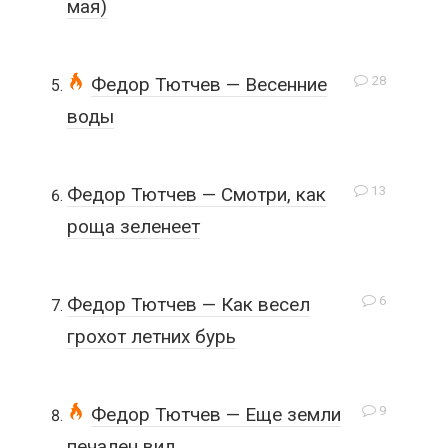
мая)
28
Федор Тютчев — Весенние
воды
13
Федор Тютчев — Смотри, как
роща зеленеет
6
Федор Тютчев — Как весел
грохот летних бурь
9
Федор Тютчев — Еще земли
печален вид