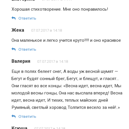
Хорошая стихотворение. Мне оно понравилось!
Ответить
Жека
07.07.2017 в 14:18
Она маленькое и легко учится круто!!!! и оно красивое
Ответить
Валерия
07.07.2017 в 14:18
Еще в полях белеет снег, А воды уж весной шумят —
Бегут и будят сонный брег, Бегут, и блещут, и гласят…
Они гласят во все концы: «Весна идет, весна идет, Мы
молодой весны гонцы, Она нас выслала вперед! Весна
идет, весна идет, И тихих, теплых майских дней
Румяный, светлый хоровод Толпится весело за ней!..»
Ответить
Ксюша
07.07.2017 в 14:18