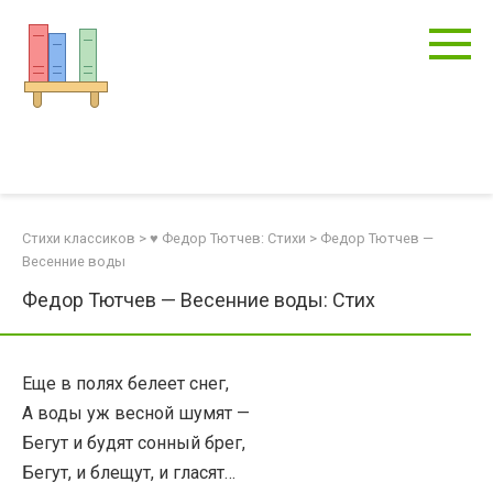
Перейти
к
контенту
Стихи классиков
>
♥ Федор Тютчев: Стихи
>
Федор Тютчев —
Весенние воды
Федор Тютчев — Весенние воды: Стих
Еще в полях белеет снег,
А воды уж весной шумят —
Бегут и будят сонный брег,
Бегут, и блещут, и гласят…