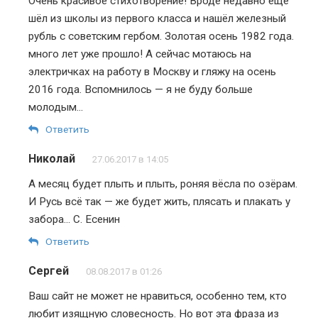
Очень красивое стихотворение! Вроде недавно ещё
шёл из школы из первого класса и нашёл железный
рубль с советским гербом. Золотая осень 1982 года.
много лет уже прошло! А сейчас мотаюсь на
электричках на работу в Москву и гляжу на осень
2016 года. Вспомнилось — я не буду больше
молодым…
Ответить
Николай
27.06.2017 в 14:05
А месяц будет плыть и плыть, роняя вёсла по озёрам.
И Русь всё так — же будет жить, плясать и плакать у
забора… С. Есенин
Ответить
Сергей
08.08.2017 в 01:26
Ваш сайт не может не нравиться, особенно тем, кто
любит изящную словесность. Но вот эта фраза из