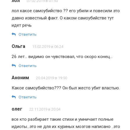
лол
07.02.2019 в 01:50
лол какое самоубийство ?? его убили и повесили это
давно известный факт. О каком самоубийстве тут
идет речь
Ответить
Ольга
15.02.2019 в 06:24
26 лет… видимо он чувствовал, что скоро конец…
Ответить
Аноним
20.04.2019 в 19:50
Какое самоубийство??? Он был жесто убит властью.
Ответить
олег
22.11.2019 в 20:04
все кто разбирает такие стихи и умничает полные
идиоты…это не для их куриных мозгов написано ..это