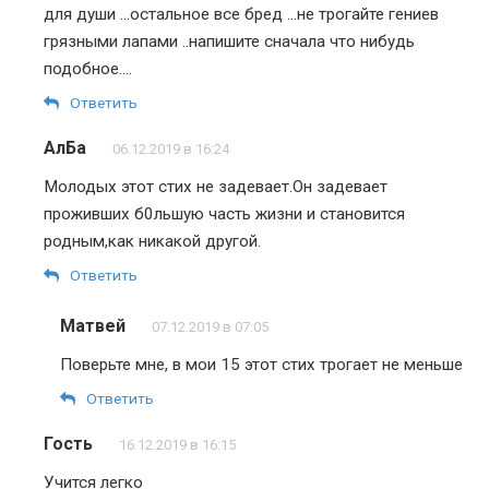
для души …остальное все бред …не трогайте гениев
грязными лапами ..напишите сначала что нибудь
подобное….
Ответить
АлБа
06.12.2019 в 16:24
Молодых этот стих не задевает.Он задевает
проживших б0льшую часть жизни и становится
родным,как никакой другой.
Ответить
Матвей
07.12.2019 в 07:05
Поверьте мне, в мои 15 этот стих трогает не меньше
Ответить
Гость
16.12.2019 в 16:15
Учится легко