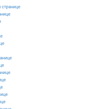
й странице
анице
е
це
ице
е
ранице
це
анице
ице
це
нице
ице
ранице