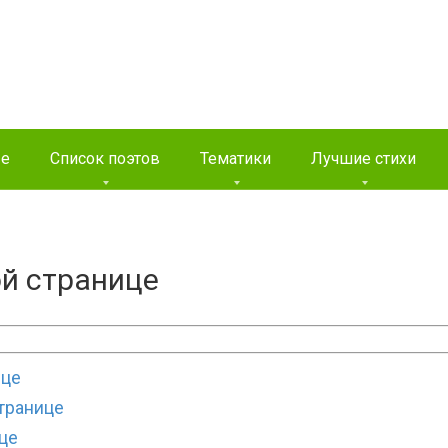
ые
Список поэтов
Тематики
Лучшие стихи
ой странице
ице
странице
це