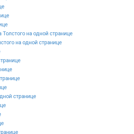
це
нице
ице
 Толстого на одной странице
стого на одной странице
е
странице
анице
странице
ице
одной странице
ице
е
це
транице