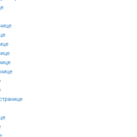
це
анице
це
нице
нице
нице
анице
е
е
 странице
е
це
е
е