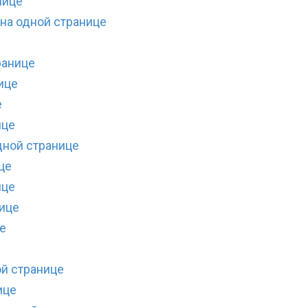
нице
на одной странице
ранице
ице
е
ице
дной странице
це
ице
нице
е
е
ой странице
ице