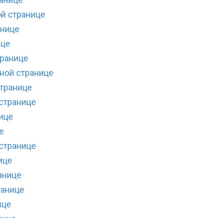
ой странице
анице
ице
транице
дной странице
странице
 странице
ице
е
странице
ице
анице
ранице
ице