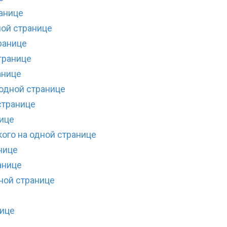
ранице
ной странице
ранице
транице
анице
 одной странице
странице
нице
ого на одной странице
нице
анице
ной странице
нице