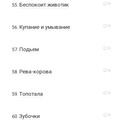
0
Беспокоит животик
0
Купание и умывание
0
Подьем
0
Рева-корова
0
Топотала
0
Зубочки