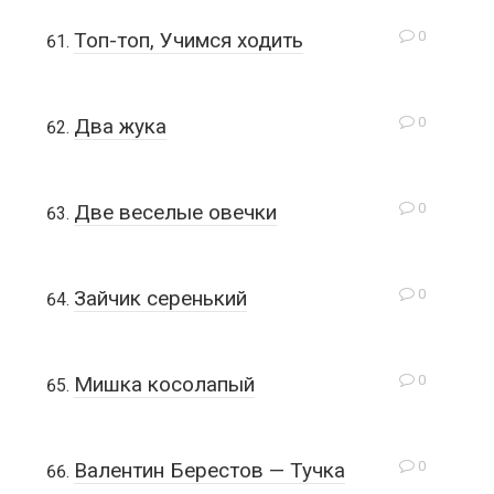
0
Топ-топ, Учимся ходить
0
Два жука
0
Две веселые овечки
0
Зайчик серенький
0
Мишка косолапый
0
Валентин Берестов — Тучка