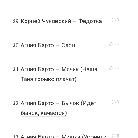
3
Корней Чуковский — Федотка
10
Агния Барто — Слон
10
Агния Барто — Мячик (Наша
Таня громко плачет)
3
Агния Барто — Бычок (Идет
бычок, качается)
5
Агния Барто — Мишка (Уронили