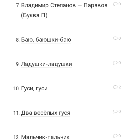
0
Владимир Степанов — Паравоз
(Буква П)
0
Баю, баюшки-баю
0
Ладушки-ладушки
2
Гуси, гуси
0
Два весёлых гуся
0
Мальчик-пальчик