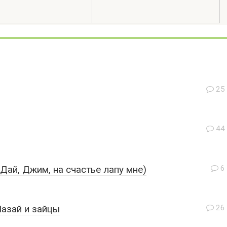
25
44
Дай, Джим, на счастье лапу мне)
6
азай и зайцы
26