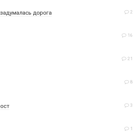
 задумалась дорога
2
16
21
8
вост
3
1