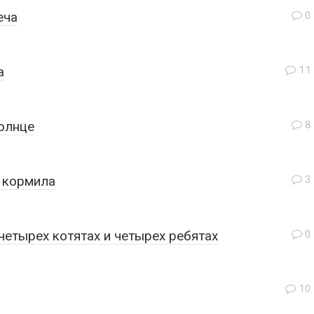
еча
0
а
11
олнце
8
 кормила
3
четырех котятах и четырех ребятах
0
10