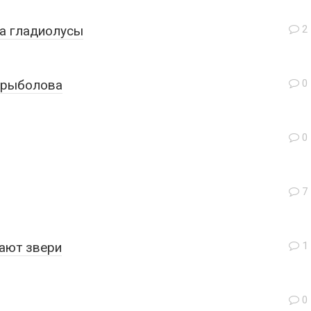
а гладиолусы
2
-рыболова
0
0
7
гают звери
1
0