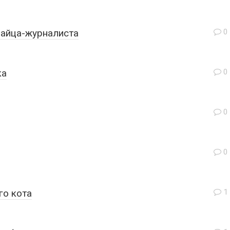
зайца-журналиста
0
ка
0
0
0
го кота
1