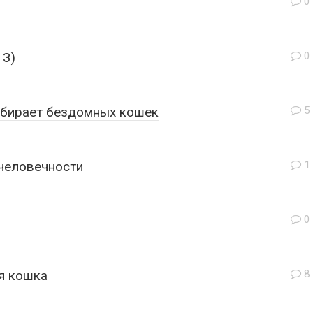
0
 З)
0
дбирает бездомных кошек
5
 человечности
1
0
я кошка
8