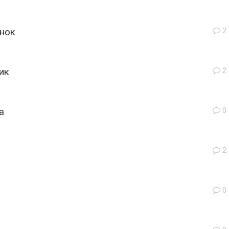
ёнок
2
ик
2
а
0
2
0