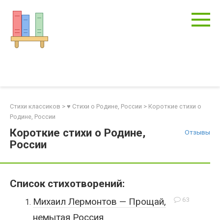
Перейти
к
контенту
Стихи классиков
>
♥ Стихи о Родине, России
>
Короткие стихи о
Родине, России
Короткие стихи о Родине,
Отзывы
России
Список стихотворений:
63
Михаил Лермонтов — Прощай,
немытая Россия