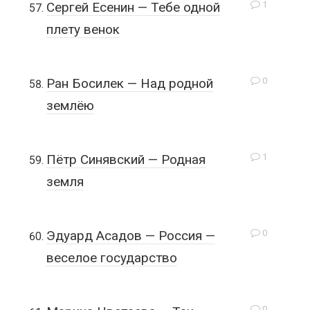
1
Сергей Есенин — Тебе одной
плету венок
0
Ран Босилек — Над родной
землёю
1
Пётр Синявский — Родная
земля
0
Эдуард Асадов — Россия —
веселое государство
0