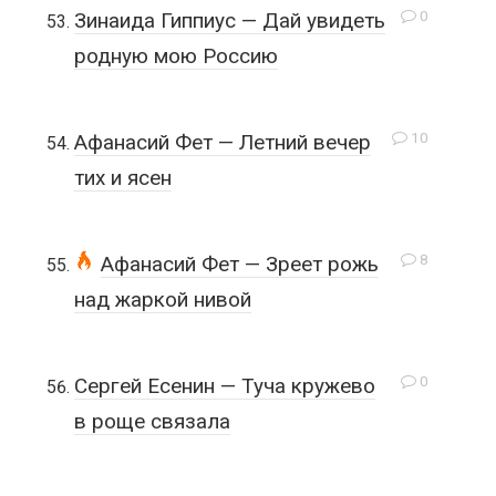
0
Зинаида Гиппиус — Дай увидеть
родную мою Россию
10
Афанасий Фет — Летний вечер
тих и ясен
8
Афанасий Фет — Зреет рожь
над жаркой нивой
0
Сергей Есенин — Туча кружево
в роще связала