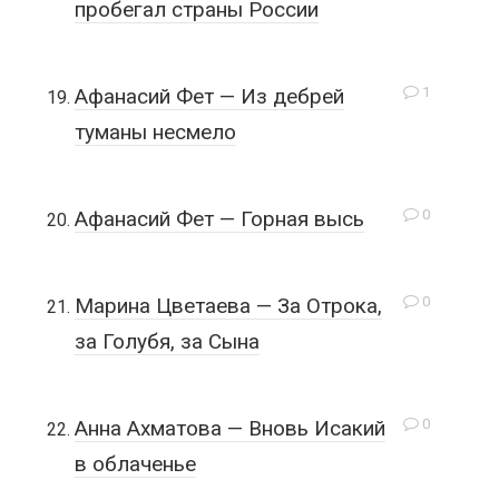
пробегал страны России
1
Афанасий Фет — Из дебрей
туманы несмело
0
Афанасий Фет — Горная высь
0
Марина Цветаева — За Отрока,
за Голубя, за Сына
0
Анна Ахматова — Вновь Исакий
в облаченье