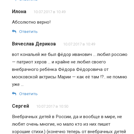
Илона
10.07.2017 в 10:49
Абсолютно верно!
Ответить
Вячеслав Дериков
10.07.2017 в 10:49
вот кональей же был фёдор иванович … любил россию
— патриот херов … и крайне не любил своего
внебрачного ребёнка Фёдора Фёдоровича от
московской актрисы Марии — как её там !?.. не помню
уже …
Ответить
Сергей
10.07.2017 в 10:50
Внебрачных детей в России, да и вообще в мире, не
любят очень многие, но мало кто из них пишет
хорошие стихи.) (конечно теперь от внебрачных детей