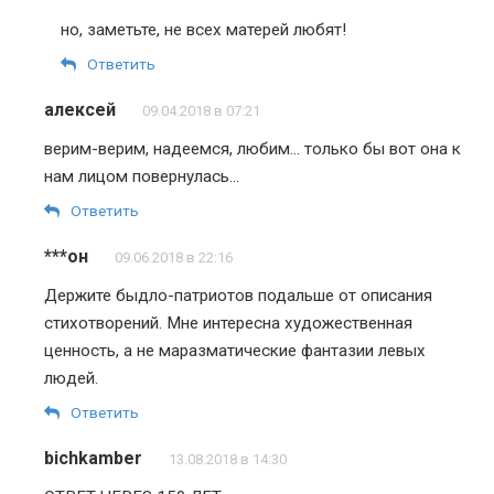
но, заметьте, не всех матерей любят!
Ответить
алексей
09.04.2018 в 07:21
верим-верим, надеемся, любим… только бы вот она к
нам лицом повернулась…
Ответить
***он
09.06.2018 в 22:16
Держите быдло-патриотов подальше от описания
стихотворений. Мне интересна художественная
ценность, а не маразматические фантазии левых
людей.
Ответить
bichkamber
13.08.2018 в 14:30