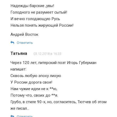
Надежды барские ,увы!
Голодного не разумеет сытый!
И вечно голодающую Русь
Нельзя понять жирующей России!
Андрей Восток
Ответить
Татьяна
03.12.2018 в 16:33
Через 120 лет, питерский поэт Игорь Губерман
напишет:
Сквозь любую эпоху лихую
У России дорога своя!
Нам чужие идеи не к **ю,
Потому что, своих до **я.
Грубо, в стиле 90-х, но, согласитесь, Тютчев об этом
же писал…
Ответить