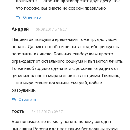
понимать» — строчки противоречат друг другу. Так
что похоже, вы знаете не совсем правильно.
Ответить
Андрей
06.08.2017 в 16:27
Пациентов психушки временами тоже трудно умом
понять. Да никто особо и не пытается, ибо рискуешь
пополнить их число. Больных слабоумием просто
ограждают от остального социума и пытаются лечить.
То же необходимо сделать и с россией: оградить от
цивилизованного мира и лечить санкциями. Глядишь,
— и в мире станет поменьше смертей, войн и
разрушений.
Ответить
гость
24.11.2017 в 09:27
Все понимаю, но не могу понять почему сегодня
нынешняя Россия идет вот таким бездарным путем —