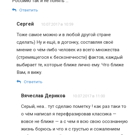
Россиию так и не понять …
Ответить
Сергей
10.07.2017 в 10:59
Тоже самое можно и в любой другой стране
сделать) Ну и ещё, в догонку, составляя своё
мнение о чём-либо человек из всего множества
(стремящегося к бесконечности) фактов, каждый
выбирает те, которые ближе лично ему. Что ближе
Вам, я вижу.
Ответить
Вячеслав Дериков
10.07.2017 в 11:00
Серый, неа… тут сделаю пометку ! как раз таки то
о чём написал я перефразировав классика —
вовсе не ближе — а с чем я всю свою осознанную
жизнь борюсь и что я с грустью и сожалением