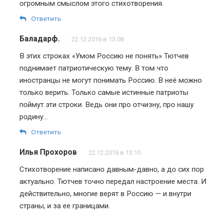
огромным смыслом этого стихотворения.
Ответить
Баладарф.
22.12.2016 в 13:08
В этих строках «Умом Россию не понять» Тютчев
поднимает патриотическую тему. В том что
иностранцы не могут понимать Россию. В неё можно
только верить. Только самые истинные патриоты
поймут эти строки. Ведь они про отчизну, про нашу
родину…
Ответить
Илья Прохоров
22.12.2016 в 13:10
Стихотворение написано давным-давно, а до сих пор
актуально. Тютчев точно передал настроение места. И
действительно, многие верят в Россию — и внутри
страны, и за ее границами.