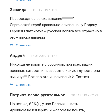
Зинаида
11.01.2019 в 11:15
Превосходное высказывание!!!!!!!!!!!’
Лирический герой правильно описал нашу Родину
Героизм патриотизм русская логика все отражено в
этом высказывании
Ответить
Андрей
17.03.2019 в 21:48
Никогда не воюйте с русскими, при всех ваших
военных хитростях неизвестно какую глупость они
выкинут!!! Вот про это и написал Ф.И. Тютчев
Ответить
Патриот-слово ругательное
20.04.2019 в 02:23
Но нет же, б£&$ь, у нас Россия — мать —
Аршином не измерить и мозгом не понять,