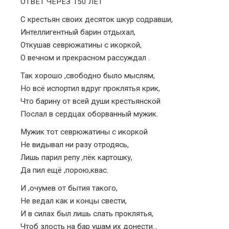
ОТВЕТ ЧЕРЕЗ 150 ЛЕТ
С крестьян своих десяток шкур содравши,
Интеллигентный барин отдыхал,
Откушав севрюжатины с икоркой,
О вечном и прекрасном рассуждал .
Так хорошо ,свободно было мыслям,
Но всё испортил вдруг проклятья крик,
Что барину от всей души крестьянской
Послал в сердцах оборванный мужик.
Мужик тот севрюжатины с икоркой
Не видывал ни разу отродясь,
Лишь парил репу ,пёк картошку,
Да пил ещё ,порою,квас.
И ,очумев от бытия такого,
Не ведал как и концы свести,
И в силах был лишь слать проклятья,
Чтоб злость на бар ушам их донести…