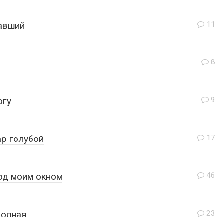
павший
11
8
огу
9
ар голубой
17
под моим окном
46
родная
23