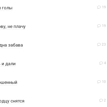
и голы
19
ву, не плачу
19
дна забава
23
 и дали
4
рошенный
10
рдцу снятся
2