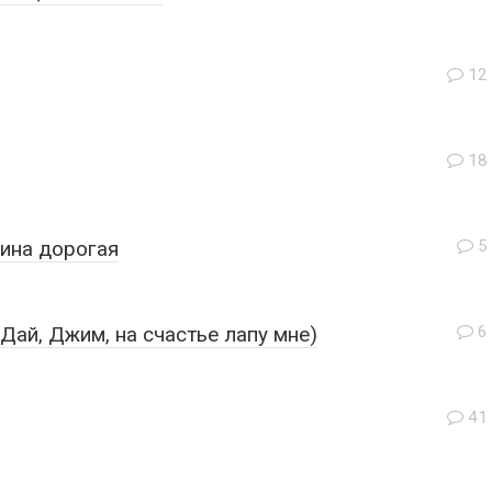
12
18
нина дорогая
5
Дай, Джим, на счастье лапу мне)
6
41