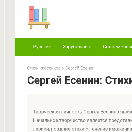
Перейти
к
контенту
Русские
Зарубежные
Современн
Стихи классиков
>
Сергей Есенин
Сергей Есенин: Стих
Творческая личность Сергея Есенина явля
Начальное творчество является представ
лирики, поздние стихи – течение имажини