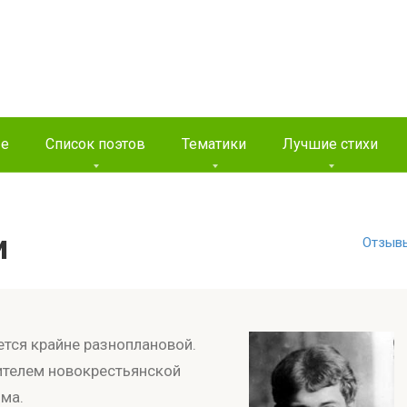
ые
Список поэтов
Тематики
Лучшие стихи
и
Отзыв
ется крайне разноплановой.
ителем новокрестьянской
зма.