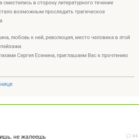
а сместились в сторону литературного течение
х стало возможным проследить трагическое
а.
ина, любовь к ней, революция, место человека в этой
 пейзажи.
ихами Сергея Есенина, приглашаем Вас к прочтению
анице
бишь, не жалеешь
44