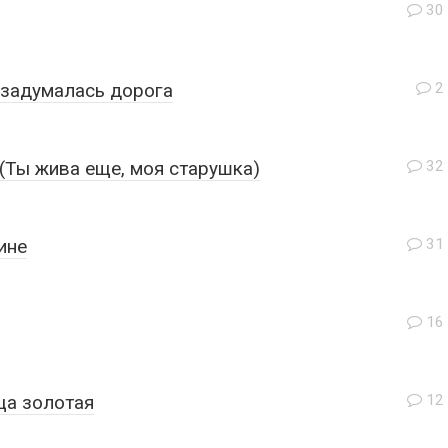
30
 задумалась дорога
2
(Ты жива еще, моя старушка)
32
ине
31
16
ща золотая
12