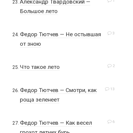
1
Александр Твардовский —
Большое лето
3
Федор Тютчев — Не остывшая
от зною
2
Что такое лето
13
Федор Тютчев — Смотри, как
роща зеленеет
6
Федор Тютчев — Как весел
грохот летних бурь