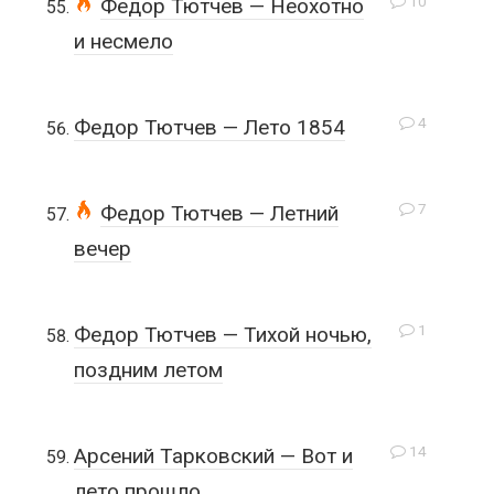
10
Федор Тютчев — Неохотно
и несмело
4
Федор Тютчев — Лето 1854
7
Федор Тютчев — Летний
вечер
1
Федор Тютчев — Тихой ночью,
поздним летом
14
Арсений Тарковский — Вот и
лето прошло