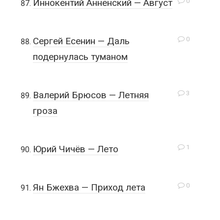
0
Иннокентий Анненский — Август
0
Сергей Есенин — Даль
подернулась туманом
3
Валерий Брюсов — Летняя
гроза
1
Юрий Чичёв — Лето
0
Ян Бжехва — Приход лета