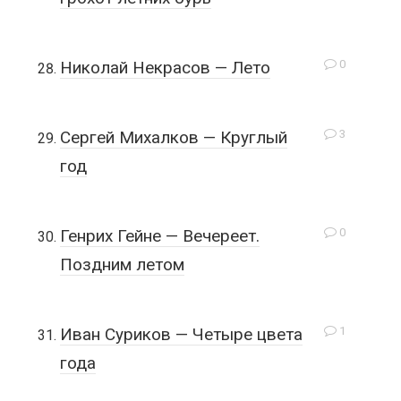
0
Николай Некрасов — Лето
3
Сергей Михалков — Круглый
год
0
Генрих Гейне — Вечереет.
Поздним летом
1
Иван Суриков — Четыре цвета
года