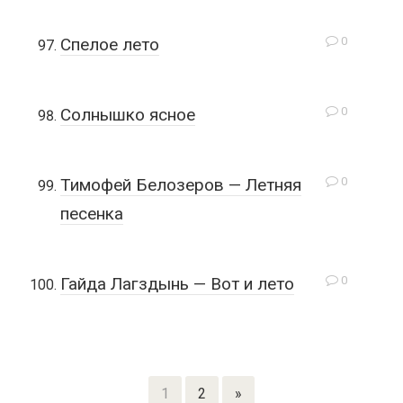
0
Спелое лето
0
Солнышко ясное
0
Тимофей Белозеров — Летняя
песенка
0
Гайда Лагздынь — Вот и лето
1
2
»