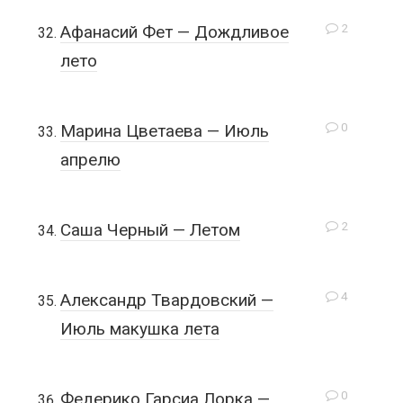
2
Афанасий Фет — Дождливое
лето
0
Марина Цветаева — Июль
апрелю
2
Саша Черный — Летом
4
Александр Твардовский —
Июль макушка лета
0
Федерико Гарсиа Лорка —