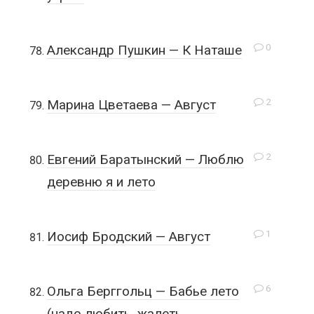
0
Александр Пушкин — К Наташе
2
Марина Цветаева — Август
2
Евгений Баратынский — Люблю
деревню я и лето
1
Иосиф Бродский — Август
6
Ольга Берггольц — Бабье лето
(надо любить, жалеть,