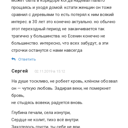
может быть в коридоре когда надевал пальто
прощаясь и уходя домой. кстати женщин он тоже
сравнил с деревьями то есть потерял к ним всякий
интерес. в 30 лет это конечно актуально. но обычно
этот переходный период не заканчивается так
трагично у большинства. но Есенин конечно не
большинство. интересно, что всех забудут, а эти
строчки останутся с нами навсегда
Ответить
Сергей
02.11.2019 в 15:12
На душе тоскливо, не робеет кровь, клёном обозвал
он — чуткую любовь. Задирая веки, не померкнет
бровь,
не стыдясь вовеки, радуется вновь.
Глубина печали, села изнутри,
Сердце не колит, тихо всё внутри.
Захотелось грусти, ты себе не ври,