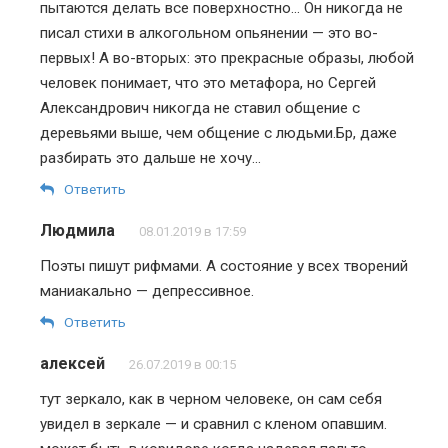
пытаются делать все поверхностно… Он никогда не
писал стихи в алкогольном опьянении — это во-
первых! А во-вторых: это прекрасные образы, любой
человек понимает, что это метафора, но Сергей
Александрович никогда не ставил общение с
деревьями выше, чем общение с людьми.Бр, даже
разбирать это дальше не хочу…
Ответить
Людмила
08.01.2019 в 17:59
Поэты пишут рифмами. А состояние у всех творений
маниакально — депрессивное.
Ответить
алексей
26.07.2019 в 00:15
тут зеркало, как в черном человеке, он сам себя
увидел в зеркале — и сравнил с кленом опавшим.