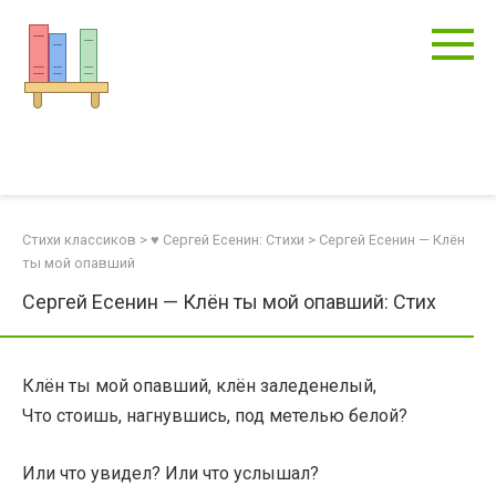
Перейти
к
контенту
Стихи классиков
>
♥ Сергей Есенин: Стихи
>
Сергей Есенин — Клён
ты мой опавший
Сергей Есенин — Клён ты мой опавший: Стих
Клён ты мой опавший, клён заледенелый,
Что стоишь, нагнувшись, под метелью белой?
Или что увидел? Или что услышал?