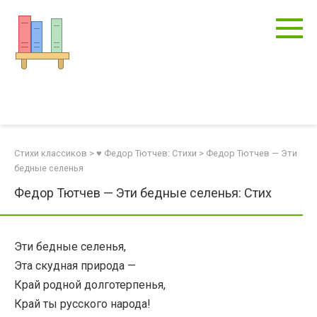
Перейти
к
контенту
Стихи классиков
>
♥ Федор Тютчев: Стихи
>
Федор Тютчев — Эти
бедные селенья
Федор Тютчев — Эти бедные селенья: Стих
Эти бедные селенья,
Эта скудная природа —
Край родной долготерпенья,
Край ты русского народа!