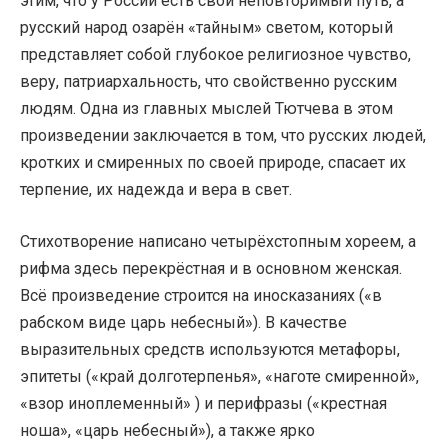
этим, что у России есть свой неповторимый путь, а
русский народ озарён «тайным» светом, который
представляет собой глубокое религиозное чувство,
веру, патриархальность, что свойственно русским
людям. Одна из главных мыслей Тютчева в этом
произведении заключается в том, что русских людей,
кротких и смиренных по своей природе, спасает их
терпение, их надежда и вера в свет.
Стихотворение написано четырёхстопным хореем, а
рифма здесь перекрёстная и в основном женская.
Всё произведение строится на иносказаниях («в
рабском виде царь небесный»). В качестве
выразительных средств используются метафоры,
эпитеты («край долготерпенья», «наготе смиренной»,
«взор иноплеменный» ) и перифразы («крестная
ноша», «царь небесный»), а также ярко