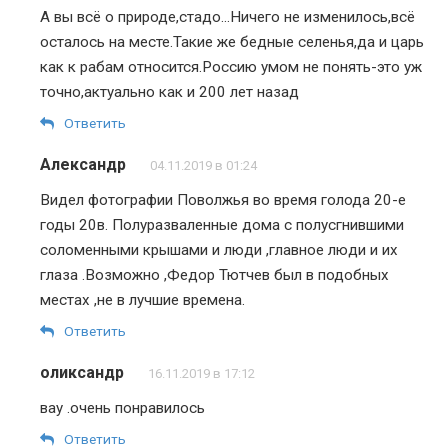
А вы всё о природе,стадо…Ничего не изменилось,всё
осталось на месте.Такие же бедные селенья,да и царь
как к рабам относится.Россию умом не понять-это уж
точно,актуально как и 200 лет назад
Ответить
Александр
04.11.2019 в 01:24
Видел фотографии Поволжья во время голода 20-е
годы 20в. Полуразваленные дома с полусгнившими
соломенными крышами и люди ,главное люди и их
глаза .Возможно ,Федор Тютчев был в подобных
местах ,не в лучшие времена.
Ответить
оликсандр
16.11.2019 в 17:12
вау .очень понравилось
Ответить