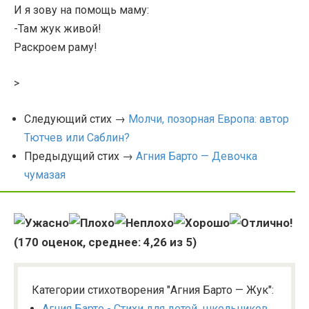
И я зову на помощь маму:
-Там жук живой!
Раскроем раму!
>
Следующий стих →
Молчи, позорная Европа: автор
Тютчев или Саблин?
Предыдущий стих →
Агния Барто — Девочка
чумазая
(
170
оценок, среднее:
4,26
из 5)
Категории стихотворения "Агния Барто — Жук":
Агния Барто - Стихи для детей, школьников