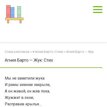
Перейти
к
контенту
Стихи классиков
>
♥ Агния Барто: Стихи
>
Агния Барто — Жук
Агния Барто — Жук: Стих
Мы не заметили жука
И рамы зимние закрыли,
А он живой, он жив пока,
Жужжит в окне,
Расправив крылья…