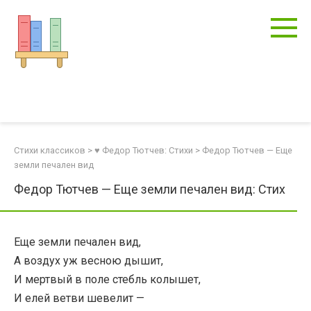
Перейти
к
контенту
Стихи классиков
>
♥ Федор Тютчев: Стихи
>
Федор Тютчев — Еще
земли печален вид
Федор Тютчев — Еще земли печален вид: Стих
Еще земли печален вид,
А воздух уж весною дышит,
И мертвый в поле стебль колышет,
И елей ветви шевелит —