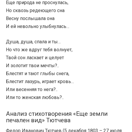
Еще природа не проснулась,
Но сквозь редеющего сна
Весну послышала она
И ей невольно улыбнулась…
Душа, душа, спала и ты…
Но что же вдруг тебя волнует,
Твой сон ласкает и целует
И золотит твои мечты?..
Блестят и тают глыбы снега,
Блестит лазурь, играет кровь…
Или весенняя то нега?..
Или то женская любовь?..
Анализ стихотворения «Еще земли
печален вид» Тютчева
Федор Иванович Тютчев (5 декабря 1803 – 27 июля