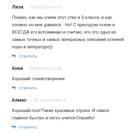
Лиза
20.09.2019 в 17:25
Помню, как мы учили этот стих в 5 классе, и как
сложно он мне давался… Но! С приходом осени я
ВСЕГДА его вспоминаю и считаю, что это одно из
самых точных и самых прекрасных описаний осенней
поры в литературе))
Ответить
Анна
23.09.2019 в 14:06
Хороший стихвотворения
Ответить
Алмас
03.10.2019 в 09:14
Хороший поэт!Такие красивые строки .И самое
главное быстро и легко учится.Спасибо!
Ответить