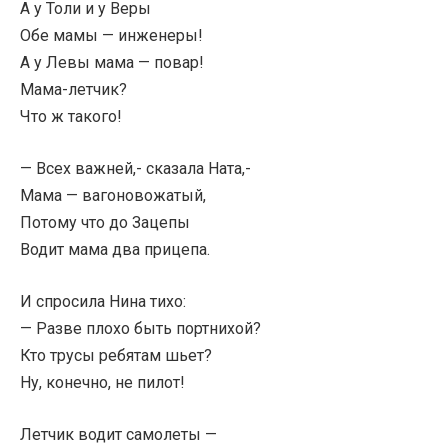
А у Толи и у Веры
Обе мамы — инженеры!
А у Левы мама — повар!
Мама-летчик?
Что ж такого!
— Всех важней,- сказала Ната,-
Мама — вагоновожатый,
Потому что до Зацепы
Водит мама два прицепа.
И спросила Нина тихо:
— Разве плохо быть портнихой?
Кто трусы ребятам шьет?
Ну, конечно, не пилот!
Летчик водит самолеты —