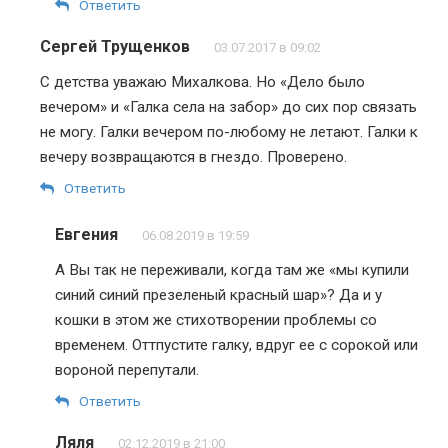
Ответить
Сергей Трущенков
03.07.2017 в 09:02
С детства уважаю Михалкова. Но «Дело было
вечером» и «Галка села на забор» до сих пор связать
не могу. Галки вечером по-любому не летают. Галки к
вечеру возвращаются в гнездо. Проверено.
Ответить
Евгения
06.08.2019 в 19:59
А Вы так не переживали, когда там же «мы купили
синий синий презеленый красный шар»? Да и у
кошки в этом же стихотворении проблемы со
временем. Оттпустите галку, вдруг ее с сорокой или
вороной перепутали.
Ответить
Ляля
02.12.2019 в 21:00