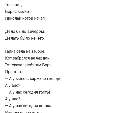
Толя пел,
Борис молчал,
Николай ногой качал.
Дело было вечером,
Делать было нечего.
Галка села на заборе,
Кот забрался на чердак.
Тут сказал ребятам Боря
Просто так:
— А у меня в кармане гвоздь!
А у вас?
— А у нас сегодня гость!
А у вас?
— А у нас сегодня кошка
Родила вчера котят.