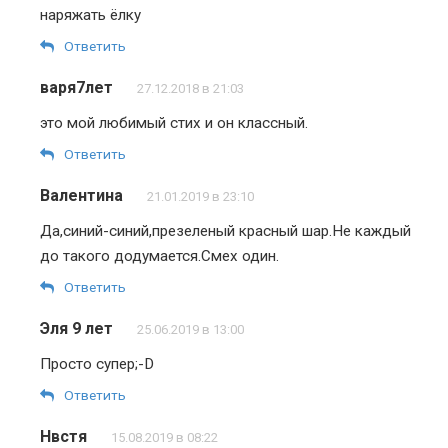
наряжать ёлку
Ответить
варя7лет
27.12.2018 в 21:03
это мой любимый стих и он классный.
Ответить
Валентина
21.01.2019 в 23:10
Да,синий-синий,презеленый красный шар.Не каждый
до такого додумается.Смех один.
Ответить
Эля 9 лет
25.06.2019 в 13:00
Просто супер;-D
Ответить
Нвстя
15.08.2019 в 08:22