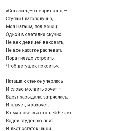
«Согласен,— говорит отец,—
Ступай благополучно,
Моя Наташа, под венец:
Одной в светелке скучно.
Не век девицей вековать,
Не все касатке распевать,
Пора гнездо устроить,
Чтоб детушек покоить».
Наташа к стенке уперлась
И слово молвить хочет —
Вдруг зарыдала, затряслась,
И плачет, и хохочет.
В смятенье сваха к ней бежит,
Водой студеною поит
И льет остаток чаши