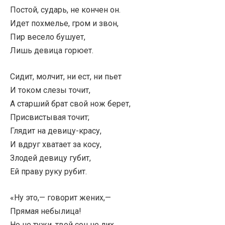
Постой, сударь, не кончен он.
Идет похмелье, гром и звон,
Пир весело бушует,
Лишь девица горюет.
Сидит, молчит, ни ест, ни пьет
И током слезы точит,
А старший брат свой нож берет,
Присвистывая точит;
Глядит на девицу-красу,
И вдруг хватает за косу,
Злодей девицу губит,
Ей праву руку рубит.
«Ну это,— говорит жених,—
Прямая небылица!
Но не тужи, твой сон не лих,