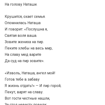
На голову Наташи.
Крушится, охает семья.
Опомнилась Наташа
И говорит: «Послушна я,
Святая воля ваша.
Зовите жениха на пир.
Пеките хлебы на весь мир,
На славу мед варите
Да суд на пир зовите».
«Изволь, Наташа, ангел мой!
Готов тебе в забаву
Я жизнь отдать!» — И пир горой;
Пекут, варят на славу.
Вот гости честные нашли,
За стол невесту повели;