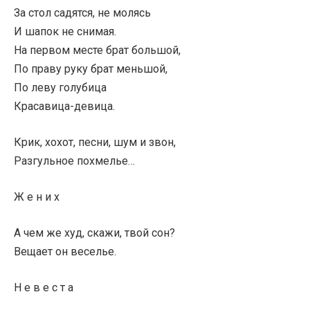
За стол садятся, не молясь
И шапок не снимая.
На первом месте брат большой,
По праву руку брат меньшой,
По леву голубица
Красавица-девица.
Крик, хохот, песни, шум и звон,
Разгульное похмелье…
Ж е н и х
А чем же худ, скажи, твой сон?
Вещает он веселье.
Н е в е с т а