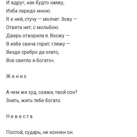
И вдруг, как будто наяву,
Изба передо мною.
Я к ней, стучу — молчат. Зову —
Ответа нет; с мольбою
Дверь отворила я. Вхожу —
В избе свеча горит; гляжу —
Везде сребро да злато,
Все светло и богато».
Ж е н и х
А чем же худ, скажи, твой сон?
Знать, жить тебе богато.
Н е в е с т а
Постой, сударь, не кончен он.