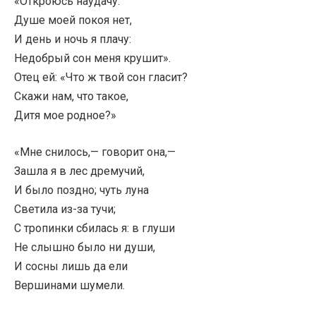
«Откроюсь наудачу.
Душе моей покоя нет,
И день и ночь я плачу:
Недобрый сон меня крушит».
Отец ей: «Что ж твой сон гласит?
Скажи нам, что такое,
Дитя мое родное?»
«Мне снилось,— говорит она,—
Зашла я в лес дремучий,
И было поздно; чуть луна
Светила из-за тучи;
С тропинки сбилась я: в глуши
Не слышно было ни души,
И сосны лишь да ели
Вершинами шумели.