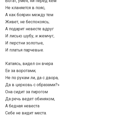
Богат, умен, ни перед кем
Не кланяется в пояс,
А как боярин между тем
Живет, не беспокоясь;
А подарит невесте вдруг
И лисью шубу, и жемчуг,
И перстни золотые,
И платья парчевые.
Катаясь, видел он вчера
Ее за воротами;
Не по рукам ли, да с двора,
Да в церковь с образами?»
Она сидит за пирогом
Да речь ведет обиняком,
А бедная невеста
Себе не видит места.