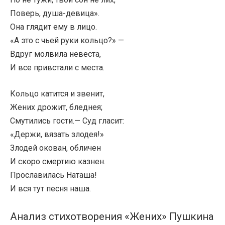
Поверь, душа-девица».
Она глядит ему в лицо.
«А это с чьей руки кольцо?» —
Вдруг молвила невеста,
И все привстали с места.
Кольцо катится и звенит,
Жених дрожит, бледнея;
Смутились гости.— Суд гласит:
«Держи, вязать злодея!»
Злодей окован, обличен
И скоро смертию казнен.
Прославилась Наташа!
И вся тут песня наша.
Анализ стихотворения «Жених» Пушкина