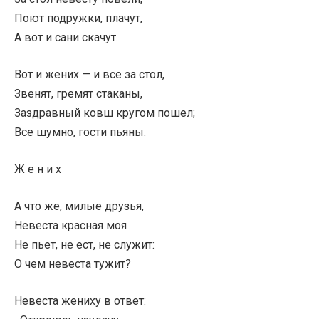
Поют подружки, плачут,
А вот и сани скачут.
Вот и жених — и все за стол,
Звенят, гремят стаканы,
Заздравный ковш кругом пошел;
Все шумно, гости пьяны.
Ж е н и х
А что же, милые друзья,
Невеста красная моя
Не пьет, не ест, не служит:
О чем невеста тужит?
Невеста жениху в ответ: