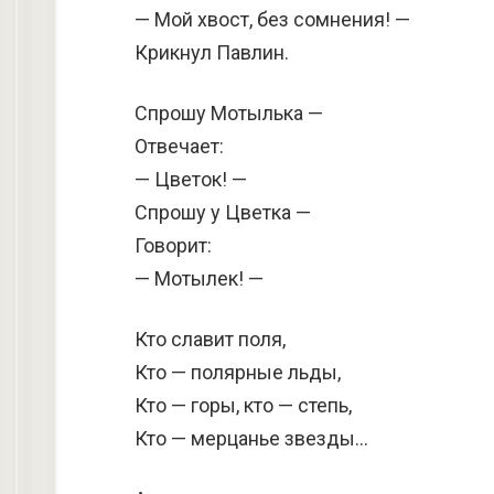
— Мой хвост, без сомнения! —
Крикнул Павлин.
Спрошу Мотылька —
Отвечает:
— Цветок! —
Спрошу у Цветка —
Говорит:
— Мотылек! —
Кто славит поля,
Кто — полярные льды,
Кто — горы, кто — степь,
Кто — мерцанье звезды…