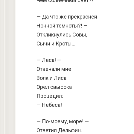
Чем солнечный свет?!
— Да что же прекрасней
Ночной темноты?! —
Откликнулись Совы,
Сычи и Кроты…
— Леса! —
Отвечали мне
Волк и Лиса.
Орел свысока
Процедил:
— Небеса!
— По-моему, море! —
Ответил Дельфин.