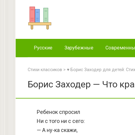
Перейти
к
контенту
Русские
Зарубежные
Современн
Стихи классиков
>
♥ Борис Заходер для детей: Сти
Борис Заходер — Что кра
Ребенок спросил
Ни с того ни с сего:
— А ну-ка скажи,