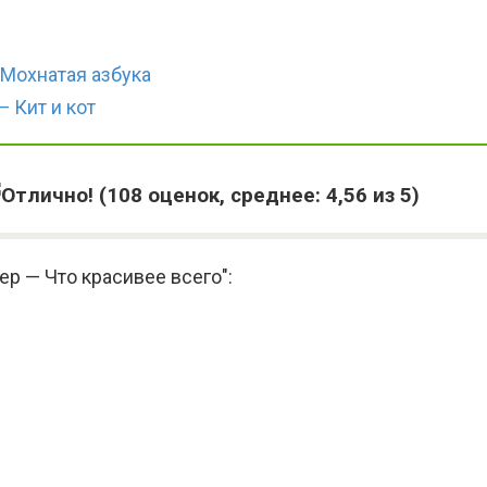
 Мохнатая азбука
 Кит и кот
(
108
оценок, среднее:
4,56
из 5)
р — Что красивее всего":