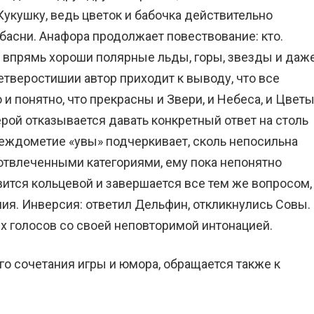
Кукушку, ведь цветок и бабочка действительно
 басни. Анафора продолжает повествование: кто.
и впрямь хороши полярные льды, горы, звезды и даж
етверостишии автор приходит к выводу, что все
 и понятно, что прекрасны и Звери, и Небеса, и Цветы
ерой отказывается давать конкретный ответ на столь
еждометие «увы» подчеркивает, сколь непосильна
 отвлеченными категориями, ему пока непонятно
вится кольцевой и завершается все тем же вопросом,
ия. Инверсия: ответил Дельфин, откликнулись Совы.
 голосов со своей неповторимой интонацией.
го сочетания игры и юмора, обращается также к