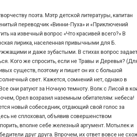
ворчеству поэта. Мэтр детской литературы, капитан
енитый переводчик «Винни-Пуха» и «Приключений
ить на извечный вопрос «Что красивей всего?» В
ская лирика, населенная привычными для Б.
ужжащими и даже зубастыми. В стихах вопрос задае
ся. Кого же спросить, если не Травы и Деревья? (Дл
ивых существ, поэтому и пишет он их с большой
 солнечный свет. Кажется, сомнений нет, однако в
се они ратуют за Ночную темноту. Волк с Лисой в ко
рочем, Орел возразил наземным обитателям: небеса!
ется новый собеседник, отдающий свой голос за
десь не сплоховал, объявив совершенством
спорить, вполне себе железный аргумент. Мотылек и
бедители друг друга. Впрочем, их ответ вовсе не схо