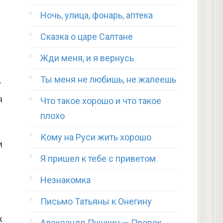
Ночь, улица, фонарь, аптека
Сказка о царе Салтане
Жди меня, и я вернусь
Ты меня не любишь, не жалеешь
т
я
Что такое хорошо и что такое
плохо
Кому на Руси жить хорошо
и
Я пришел к тебе с приветом
Незнакомка
Письмо Татьяны к Онегину
ж
Александр Пушкин — Пророк