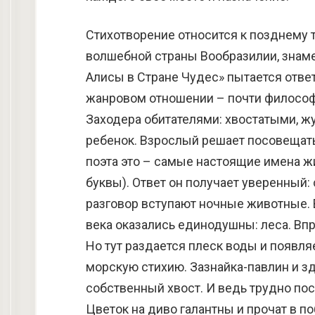
Стихотворение относится к позднему т
волшебной страны Вообразилии, знам
Алисы в Стране Чудес» пытается ответ
жанровом отношении – почти философ
Заходера обитателями: хвостатыми, ж
ребенок. Взрослый решает посовещать
поэта это – самые настоящие имена ж
буквы). Ответ он получает уверенный:
разговор вступают ночные животные. В
века оказались единодушны: леса. Вп
Но тут раздается плеск воды и появля
морскую стихию. Зазнайка-павлин и з
собственный хвост. И ведь трудно по
Цветок на диво галантны и прочат в по