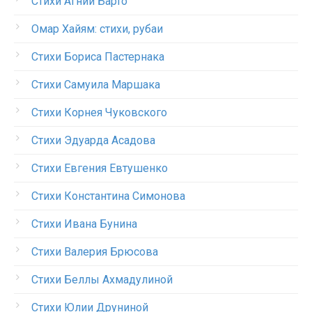
Стихи Агнии Барто
Омар Хайям: стихи, рубаи
Стихи Бориса Пастернака
Стихи Самуила Маршака
Стихи Корнея Чуковского
Стихи Эдуарда Асадова
Стихи Евгения Евтушенко
Стихи Константина Симонова
Стихи Ивана Бунина
Стихи Валерия Брюсова
Стихи Беллы Ахмадулиной
Стихи Юлии Друниной