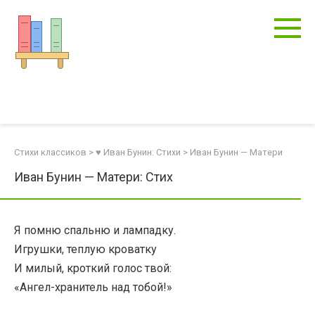
Перейти
к
контенту
Стихи классиков
>
♥ Иван Бунин: Стихи
>
Иван Бунин — Матери
Иван Бунин — Матери: Стих
Я помню спальню и лампадку.
Игрушки, теплую кроватку
И милый, кроткий голос твой:
«Ангел-хранитель над тобой!»