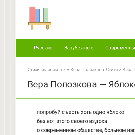
Перейти
к
контенту
Русские
Зарубежные
Современн
Стихи классиков
>
♥ Вера Полозкова: Стихи
>
Вера 
Вера Полозкова — Яблок
попробуй съесть хоть одно яблоко
без вот этого своего вздоха
о современном обществе, больном наг