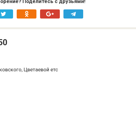
орение? Поделитесь с друзьями!
50
ковского, Цветаевой етс