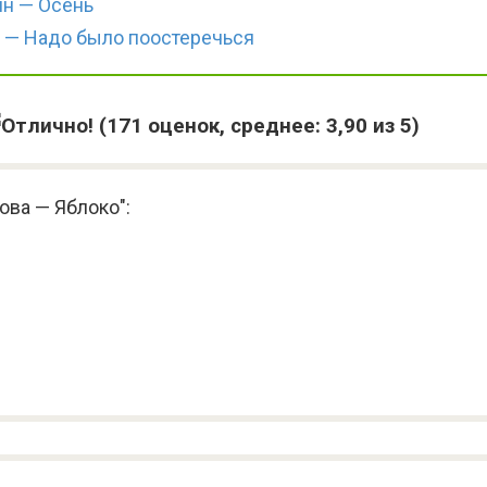
н — Осень
 — Надо было поостеречься
(
171
оценок, среднее:
3,90
из 5)
ова — Яблоко":