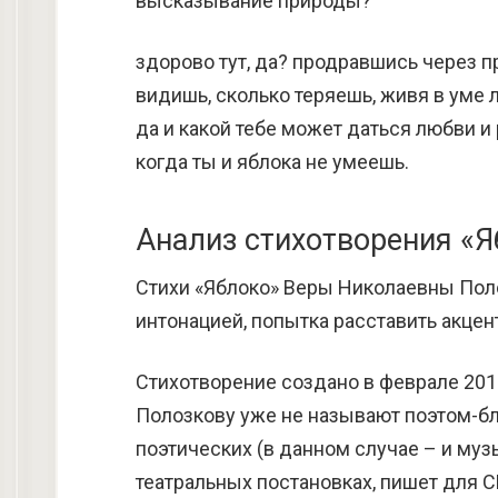
высказывание природы?
здорово тут, да? продравшись через п
видишь, сколько теряешь, живя в уме 
да и какой тебе может даться любви и 
когда ты и яблока не умеешь.
Анализ стихотворения «
Стихи «Яблоко» Веры Николаевны Пол
интонацией, попытка расставить акцен
Стихотворение создано в феврале 2013 
Полозкову уже не называют поэтом-б
поэтических (в данном случае – и муз
театральных постановках, пишет для С