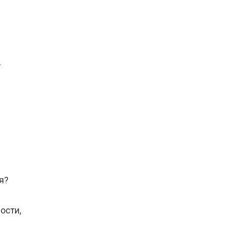
—
ся?
ости,