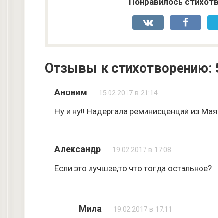
Понравилось стихотв
Отзывы к стихотворению: 
Аноним
15.02.2017 в 21:14
Ну и ну!! Надергала реминисценций из Мая
Александр
19.02.2017 в 17:08
Если это лучшее,то что тогда остальное?
Мила
19.02.2017 в 17:11