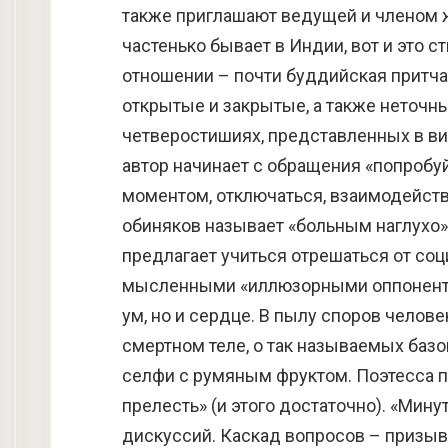
также приглашают ведущей и членом 
частенько бывает в Индии, вот и это 
отношении – почти буддийская притча
открытые и закрытые, а также неточны
четверостишиях, представленных в ви
автор начинает с обращения «попробу
моментом, отключаться, взаимодейств
обиняков называет «больным наглухо».
предлагает учиться отрешаться от соц
мысленными «иллюзорными оппонентами
ум, но и сердце. В пылу споров челов
смертном теле, о так называемых базо
селфи с румяным фруктом. Поэтесса п
прелесть» (и этого достаточно). «Мину
дискуссий. Каскад вопросов – призыв