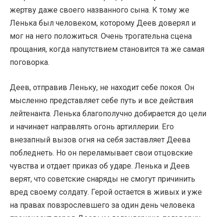
жертву даже своего названного сына. К тому же
Ленька был человеком, которому Деев доверял и
мог на него положиться. Очень трогательна сцена
прощания, когда напутствием становится та же самая
поговорка.
Деев, отправив Леньку, не находит себе покоя. Он
мысленно представляет себе путь и все действия
лейтенанта. Ленька благополучно добирается до цели
и начинает направлять огонь артиллерии. Его
внезапный вызов огня на себя заставляет Деева
побледнеть. Но он переламывает свои отцовские
чувства и отдает приказ об ударе. Ленька и Деев
верят, что советские снаряды не смогут причинить
вред своему солдату. Герой остается в живых и уже
на правах повзрослевшего за один день человека