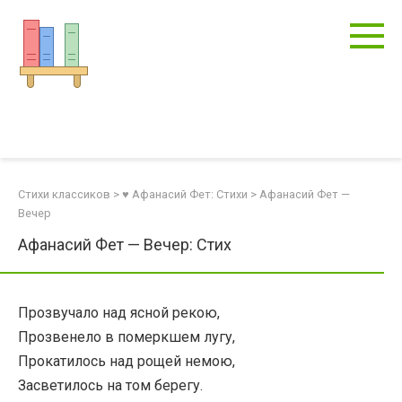
Перейти
к
контенту
Стихи классиков
>
♥ Афанасий Фет: Стихи
>
Афанасий Фет —
Вечер
Афанасий Фет — Вечер: Стих
Прозвучало над ясной рекою,
Прозвенело в померкшем лугу,
Прокатилось над рощей немою,
Засветилось на том берегу.