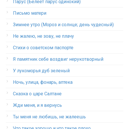
Парус (Белеет парус одинокий)
Письмо матери
Зимнее утро (Мороз и солнце; день чудесный)
Не жалею, не зову, не плачу
Стихи о советском паспорте
Я памятник себе воздвиг нерукотворный
У лукоморья дуб зеленый
Ночь, улица, фонарь, аптека
Сказка о царе Салтане
Жди меня, и я вернусь
Ты меня не любишь, не жалеешь
Что такое хорошо и что такое плохо