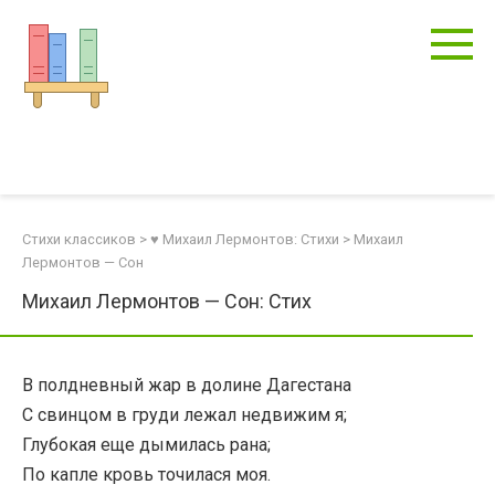
Перейти
к
контенту
Стихи классиков
>
♥ Михаил Лермонтов: Стихи
>
Михаил
Лермонтов — Сон
Михаил Лермонтов — Сон: Стих
В полдневный жар в долине Дагестана
С свинцом в груди лежал недвижим я;
Глубокая еще дымилась рана;
По капле кровь точилася моя.