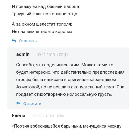
И покажу ей над башней дворца
Траурный флаг по кончине отца.
А за окном шелестят тополя:
Нет на земле твоего короля».
Ответить
admin
09.12.2019 в 02:41
Спасибо, что поделились этим. Может кому-то
будет интересно, что действительно предпоследняя
строфа была написана в оригинале карандашом
Ахматовой, но не вошла в окончательный текст. Она
придает стихотворению колоссальную грусть.
Ответить
Елена
21.12.2019 в 10:50
«Поэзия взбесившейся барыньки, мечущейся между