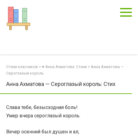
Перейти
к
контенту
Стихи классиков
>
♥ Анна Ахматова: Стихи
>
Анна Ахматова —
Сероглазый король
Анна Ахматова — Сероглазый король: Стих
Слава тебе, безысходная боль!
Умер вчера сероглазый король.
Вечер осенний был душен и ал,