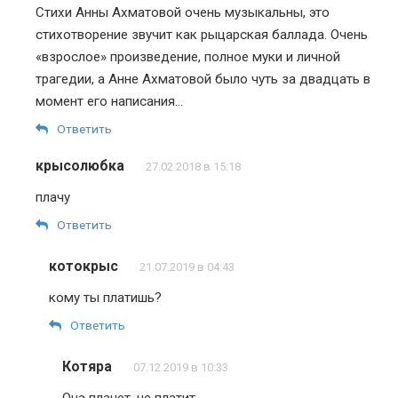
Стихи Анны Ахматовой очень музыкальны, это
стихотворение звучит как рыцарская баллада. Очень
«взрослое» произведение, полное муки и личной
трагедии, а Анне Ахматовой было чуть за двадцать в
момент его написания…
Ответить
крысолюбка
27.02.2018 в 15:18
плачу
Ответить
котокрыс
21.07.2019 в 04:43
кому ты платишь?
Ответить
Котяра
07.12.2019 в 10:33
Она плачет, не платит