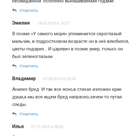
неожиданной. особенно вынашиваемая годами.
Ответить
Эмилия
14.05.2019 в 19:27
В поэме «У самого моря» упоминается сероглазый
мальчик, в подростковом возрасте он в неё влюбился,
цветы подарил… И царевич в поэме умер, только он
был зеленоглазым
Ответить
Владимир
07.09.2019 в 20:26
Анализ бред .И так все ясно,в стихах изложен крик
души,а мы все ищем бред напрасно,зачем то путая
следы .
Ответить
Илья
22.11.2019 в 00:02