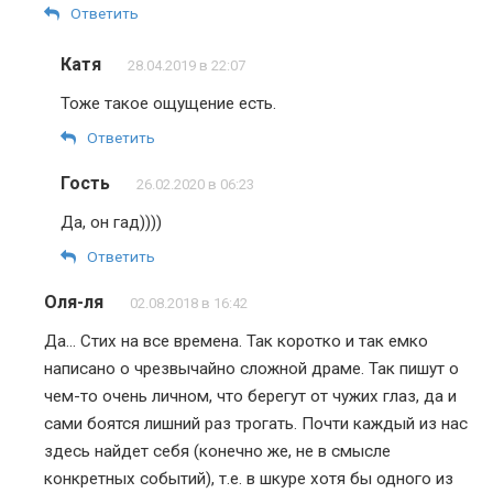
Ответить
Катя
28.04.2019 в 22:07
Тоже такое ощущение есть.
Ответить
Гость
26.02.2020 в 06:23
Да, он гад))))
Ответить
Оля-ля
02.08.2018 в 16:42
Да… Стих на все времена. Так коротко и так емко
написано о чрезвычайно сложной драме. Так пишут о
чем-то очень личном, что берегут от чужих глаз, да и
сами боятся лишний раз трогать. Почти каждый из нас
здесь найдет себя (конечно же, не в смысле
конкретных событий), т.е. в шкуре хотя бы одного из