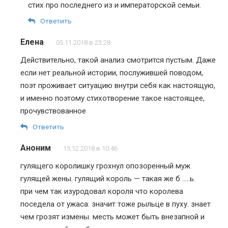
стих про последнего из и императорской семьи.
Ответить
Елена
05.11.2018 в 23:28
Действительно, такой анализ смотрится пустым. Даже
если нет реальной истории, послужившей поводом,
поэт проживает ситуацию внутри себя как настоящую,
и именно поэтому стихотворение такое настоящее,
прочувствованное
Ответить
Аноним
15.12.2018 в 10:46
гулящего королишку грохнул опозоренный муж
гулящей жены. гулящий король — такая же б …..ь.
при чем так изуродовал короля что королева
поседела от ужаса. значит тоже рыльце в пуху. знает
чем грозят измены. месть может быть внезапной и