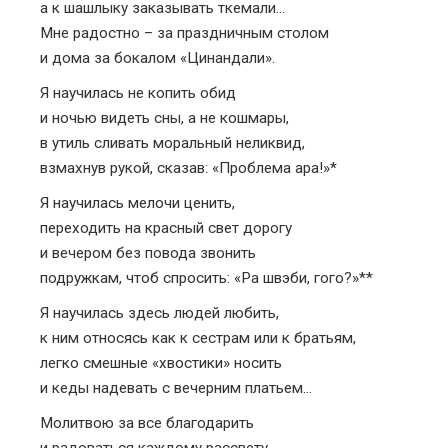
а к шашлыку заказывать ткемали…
Мне радостно – за праздничным столом
и дома за бокалом «Цинандали».
Я научилась не копить обид
и ночью видеть сны, а не кошмары,
в утиль сливать моральный неликвид,
взмахнув рукой, сказав: «Проблема ара!»*
Я научилась мелочи ценить,
переходить на красный свет дорогу
и вечером без повода звонить
подружкам, чтоб спросить: «Ра швэби, гого?»**
Я научилась здесь людей любить,
к ним относясь как к сестрам или к братьям,
легко смешные «хвостики» носить
и кеды надевать с вечерним платьем…
Молитвою за все благодарить
и радоваться каждому рассвету…