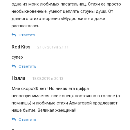
одна из моих любимых писательниц. Стихи ее просто
необыкновенные, умеют цеплять струны души. От
данного стихотворения «Мудро жить» я даже
расплакалась.
Ответить
Red Kiss
21.07.2019 в 21:11
супер
Ответить
Нэлли
18.08.2019 в 20:13
Мне скоро80 лет! Но никак эта цифра
невоспринимается :все конец» постоянно в голове (а
помнишь) и любимые стихи Ахматовой продлевают
наше бытие. Великая женщина!!
Ответить