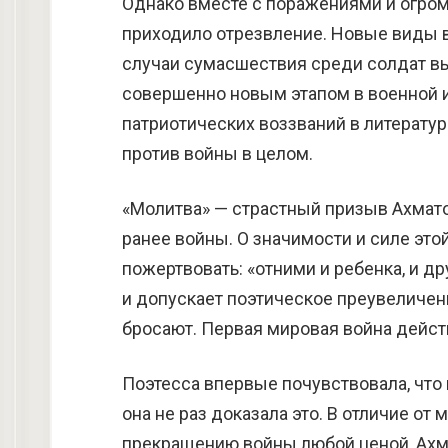
Однако вместе с поражениями и огро
приходило отрезвление. Новые виды в
случаи сумасшествия среди солдат вы
совершенно новым этапом в военной 
патриотических воззваний в литерату
против войны в целом.
«Молитва» — страстный призыв Ахмато
ранее войны. О значимости и силе это
пожертвовать: «отними и ребенка, и д
и допускает поэтическое преувеличени
бросают. Первая мировая война дейст
Поэтесса впервые почувствовала, что 
она не раз доказала это. В отличие о
прекращению войны любой ценой, Ахма