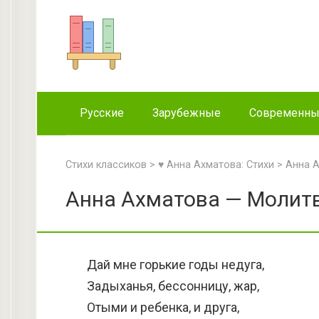
Перейти
к
контенту
Русские
Зарубежные
Современн
Стихи классиков
>
♥ Анна Ахматова: Стихи
>
Анна 
Анна Ахматова — Молитв
Дай мне горькие годы недуга,
Задыханья, бессонницу, жар,
Отыми и ребенка, и друга,