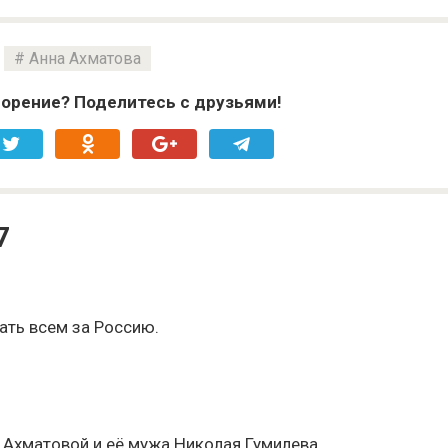
Анна Ахматова
орение? Поделитесь с друзьями!
7
ть всем за Россию.
 Ахматовой и её мужа Николая Гумилева….