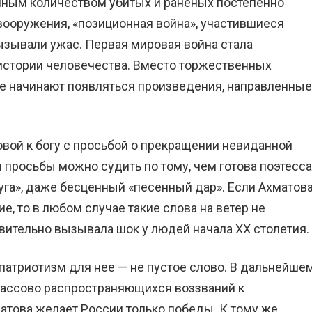
мным количеством убитых и раненых постепенно
ооружения, «позиционная война», участившиеся
зывали ужас. Первая мировая война стала
истории человечества. Вместо торжественных
ре начинают появляться произведения, направленные
вой к богу с просьбой о прекращении невиданной
й просьбы можно судить по тому, чем готова поэтесса
руга», даже бесценный «песенный дар». Если Ахматов
е, то в любом случае такие слова на ветер не
вительно вызывала шок у людей начала XX столетия.
патриотизм для нее — не пустое слово. В дальнейше
т массово распространяющихся воззваний к
това желает России только победы. К тому же