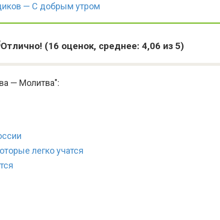
щиков — С добрым утром
(
16
оценок, среднее:
4,06
из 5)
ва — Молитва":
России
оторые легко учатся
атся