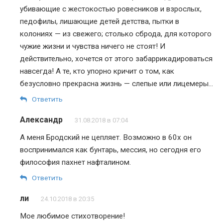
убивающие с жестокостью ровесников и взрослых,
педофилы, лишающие детей детства, пытки в
колониях — из свежего; столько сброда, для которого
чужие жизни и чувства ничего не стоят! И
действительно, хочется от этого забаррикадироваться
навсегда! А те, кто упорно кричит о том, как
безусловно прекрасна жизнь — слепые или лицемеры…
Ответить
Александр
31.08.2018 в 07:04
А меня Бродский не цепляет. Возможно в 60х он
воспринимался как бунтарь, мессия, но сегодня его
философия пахнет нафталином.
Ответить
ли
24.10.2018 в 20:35
Мое любимое стихотворение!