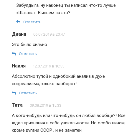
Забулдыга, ну наконец ты написал что-то лучше
«Шаганэ». Выпьем за это?
Ответить
Диана
06.07.2019 в 20:47
Это было сильно
Ответить
Наиля
12.07.2019 в 10:55
Абсолютно тупой и однобокий анализ,в духе
соцреализма,только наоборот!
Ответить
Тата
09.08.2019 в 15:33
А кого-нибудь или что-нибудь он любил вообще?! Всё
ждал признания в себе уникальности. Но особо ничем,
кроме ругани СССР , и не заметен.