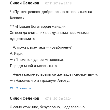
Силон Селенов
07.11.2019 в 21:18
* «Пушкин решает добровольно отправиться на
Кавказ.»
* * «Пушкин боготворил женщин.
Он всегда считал их воздушными неземными
существами…»
= А, может, всё-таки — «озабочен»?
А. Керн:
— «Я помню чудное мгновенье,
Передо мной явилась ты…»
= Через какое-то время он же пишет своему другу:
— «Наконец-то я «трахнул» Анюту…
Ответить
Силон Селенов
07.11.2019 в 21:24
С само стих-ние, безусловно, шедеврально.