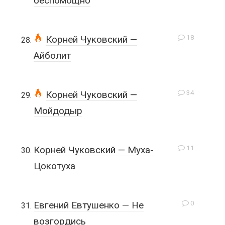
беспомощно
18
Корней Чуковский —
Айболит
34
Корней Чуковский —
Мойдодыр
11
Корней Чуковский — Муха-
Цокотуха
0
Евгений Евтушенко — Не
возгордись