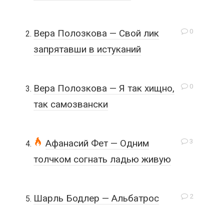
0
Вера Полозкова — Свой лик
запрятавши в истуканий
0
Вера Полозкова — Я так хищно,
так самозвански
3
Афанасий Фет — Одним
толчком согнать ладью живую
2
Шарль Бодлер — Альбатрос