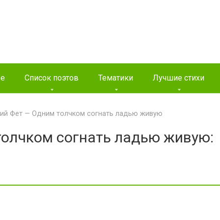
ые
Список поэтов
Тематики
Лучшие стихи
ий Фет — Одним толчком согнать ладью живую
олчком согнать ладью живую: