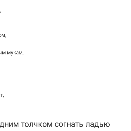
,
ом,
ым мукам,
т,
Одним толчком согнать ладью