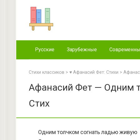
Перейти
к
контенту
Русские
Зарубежные
Современн
Стихи классиков
>
♥ Афанасий Фет: Стихи
>
Афанас
Афанасий Фет — Одним т
Стих
Одним толчком согнать ладью живую