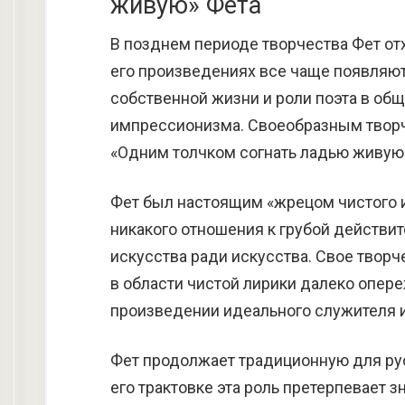
живую» Фета
В позднем периоде творчества Фет от
его произведениях все чаще появля
собственной жизни и роли поэта в об
импрессионизма. Своеобразным твор
«Одним толчком согнать ладью живую…»
Фет был настоящим «жрецом чистого ис
никакого отношения к грубой действит
искусства ради искусства. Свое творч
в области чистой лирики далеко опер
произведении идеального служителя ис
Фет продолжает традиционную для русс
его трактовке эта роль претерпевает 