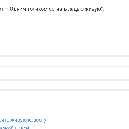
ет — Одним толчком согнать ладью живую":
рять живую красоту
аркой нивой