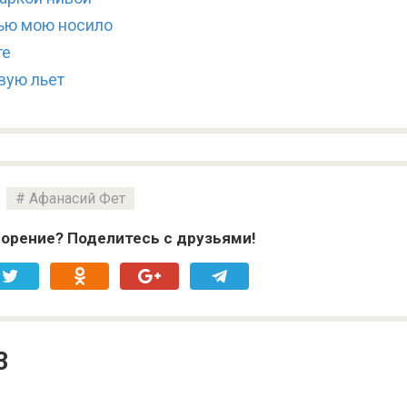
ью мою носило
те
вую льет
Афанасий Фет
орение? Поделитесь с друзьями!
3